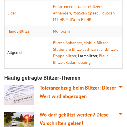
Enforcement Trailer (Blitzer-
Lidar
Anhänger)
,
PoliScan Speed
,
PoliScan
M1 HP
,
PoliScan F1 HP
Handy-Blitzer
Monocam
Blitzer-Anhänger
,
Mobile Blitzer
,
Stationäre Blitzer
,
Schwarzlichtblitzer
,
Allgemein
Doppelblitzer
, Lärmblitzer,
Blaue
Blitzer
,
Radarmessung
Häufig gefragte Blitzer-Themen
Toleranzabzug beim Blitzer: Dieser
Wert wird abgezogen
Wo darf geblitzt werden? Diese
Vorschriften gelten!