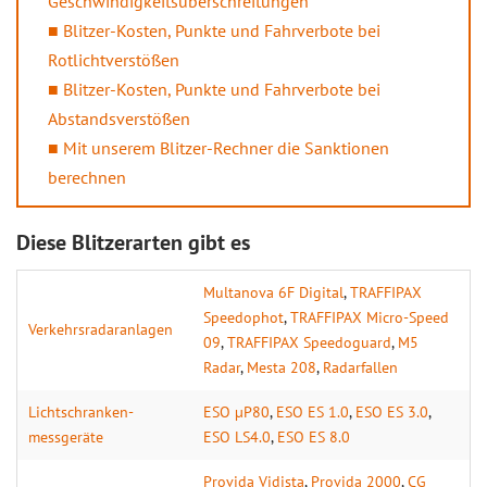
Geschwindigkeitsüberschreitungen
Blitzer-Kosten, Punkte und Fahrverbote bei
Rotlichtverstößen
Blitzer-Kosten, Punkte und Fahrverbote bei
Abstandsverstößen
Mit unserem Blitzer-Rechner die Sanktionen
berechnen
Diese Blitzerarten gibt es
Multanova 6F Digital
,
TRAFFIPAX
Speedophot
,
TRAFFIPAX Micro-Speed
Verkehrs­radaranlagen
09
,
TRAFFIPAX Speedoguard
,
M5
Radar
,
Mesta 208
,
Radarfallen
Lichtschranken­
ESO µP80
,
ESO ES 1.0
,
ESO ES 3.0
,
messgeräte
ESO LS4.0
,
ESO ES 8.0
Provida Vidista
,
Provida 2000
,
CG