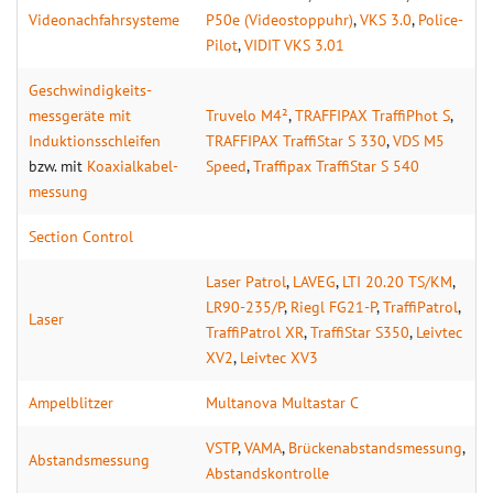
Videonach­fahrsysteme
P50e (Videostoppuhr)
,
VKS 3.0
,
Police-
Pilot
,
VIDIT VKS 3.01
Geschwindigkeits­
messgeräte mit
Truvelo M4²
,
TRAFFIPAX TraffiPhot S
,
Induktions­schleifen
TRAFFIPAX TraffiStar S 330
,
VDS M5
bzw. mit
Koaxial­kabel­
Speed
,
Traffipax TraffiStar S 540
messung
Section Control
Laser Patrol
,
LAVEG
,
LTI 20.20 TS/KM
,
LR90-235/P
,
Riegl FG21-P
,
TraffiPatrol
,
Laser
TraffiPatrol XR
,
TraffiStar S350
,
Leivtec
XV2
,
Leivtec XV3
Ampel­blitzer
Multanova Multastar C
VSTP
,
VAMA
,
Brückenabstandsmessung
,
Abstands­messung
Abstandskontrolle