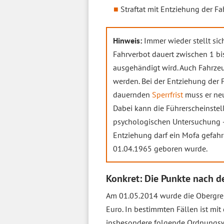
Straftat mit Entziehung der Fa
Hinweis:
Immer wieder stellt si
Fahrverbot dauert zwischen 1 b
ausgehändigt wird. Auch Fahrzeu
werden. Bei der Entziehung der 
dauernden
Sperrfrist
muss er neu
Dabei kann die Führerscheinste
psychologischen Untersuchung – M
Entziehung darf ein Mofa gefahr
01.04.1965 geboren wurde.
Konkret: Die Punkte nach d
Am 01.05.2014 wurde die Obergren
Euro. In bestimmten Fällen ist mi
insbesondere folgende Ordnungsw