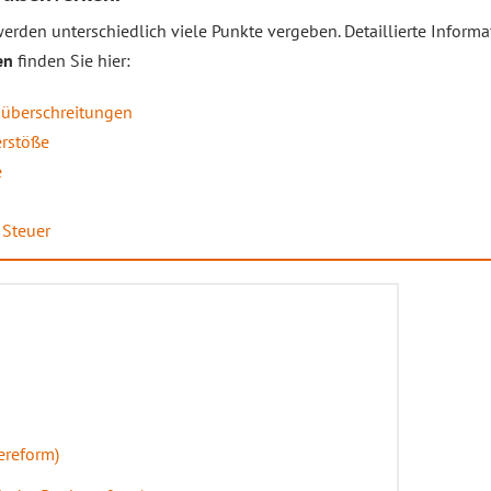
erden unterschiedlich viele Punkte vergeben. Detaillierte Inform
en
finden Sie hier:
süberschreitungen
erstöße
e
 Steuer
ereform)