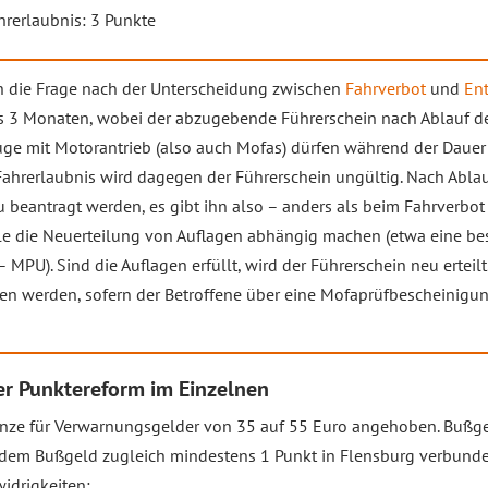
hrerlaubnis: 3 Punkte
ch die Frage nach der Unterscheidung zwischen
Fahrverbot
und
Ent
is 3 Monaten, wobei der abzugebende Führerschein nach Ablauf d
ge mit Motorantrieb (also auch Mofas) dürfen während der Dauer
Fahrerlaubnis wird dagegen der Führerschein ungültig. Nach Abl
 beantragt werden, es gibt ihn also – anders als beim Fahrverbot 
lle die Neuerteilung von Auflagen abhängig machen (etwa eine b
PU). Sind die Auflagen erfüllt, wird der Führerschein neu erteil
en werden, sofern der Betroffene über eine Mofaprüfbescheinigu
er Punktereform im Einzelnen
ze für Verwarnungsgelder von 35 auf 55 Euro angehoben. Bußgel
t dem Bußgeld zugleich mindestens 1 Punkt in Flensburg verbunde
idrigkeiten: