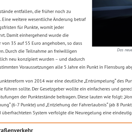
stände entfallen, die früher noch zu
. Eine weitere wesentliche Änderung betraf
sfristen für Punkte, womit jeder
jährt. Damit einhergehend wurde die
 von 35 auf 55 Euro angehoben, so dass
Das neue
n. Durch die Teilnahme an freiwilligen
tlich neu konzipiert wurden – und dadurch
stimmten Voraussetzungen alle 5 Jahre ein Punkt in Flensburg a
unktereform von 2014 war eine deutliche „Entrümpelung“ des Pun
e führen sollte. Der Gesetzgeber wollte ein einfacheres und gerec
stufungen der Punktestände beitragen. Diese lauten wie folgt: „Vor
nung“ (6-7 Punkte) und „Entziehung der Fahrerlaubnis“ (ab 8 Punk
überfrachteten System verfolgte die Neuregelung eine eindeutige
traßenverkehr