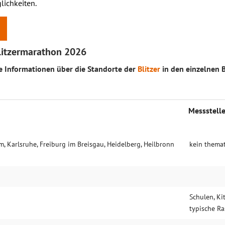
lichkeiten.
Blitzermarathon 2026
ie Informationen über die Standorte der
Blitzer
in den einzelnen
Mess­stell
m, Karlsruhe, Freiburg im Breisgau, Heidelberg, Heilbronn
kein thema
Schulen, Ki
typische Ra