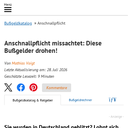
Inhalt
Menü
springen
Searc
Bußgeldkatalog
Anschnallpflicht
Anschnallpflicht missachtet: Diese
Bußgelder drohen!
Von
Mathias Voigt
Letzte Aktualisierung am: 28. Juli 2026
Geschätzte Lesezeit:
9
Minuten
Kommentare
Bußgeldrechner
Bußgeldkatalog & Ratgeber
Sie wurden in Deutschland geblitzt? Lohnt sich