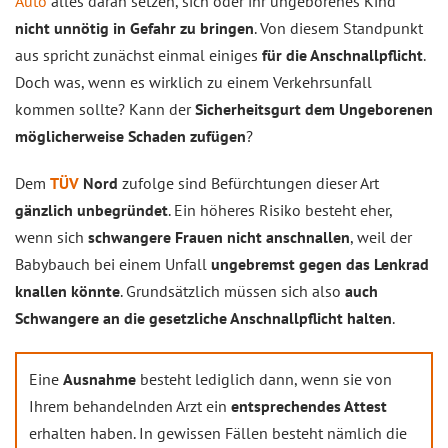
Auto
alles daran setzen, sich oder ihr ungeborenes Kind
nicht unnötig in Gefahr zu bringen
. Von diesem Standpunkt
aus spricht zunächst einmal einiges
für die Anschnallpflicht
.
Doch was, wenn es wirklich zu einem Verkehrsunfall
kommen sollte? Kann der
Sicherheitsgurt dem Ungeborenen
möglicherweise Schaden zufügen
?
Dem
TÜV
Nord
zufolge sind Befürchtungen dieser Art
gänzlich unbegründet
. Ein höheres Risiko besteht eher,
wenn sich
schwangere Frauen nicht anschnallen
, weil der
Babybauch bei einem Unfall
ungebremst gegen das Lenkrad
knallen könnte
. Grundsätzlich müssen sich also
auch
Schwangere an die gesetzliche Anschnallpflicht halten
.
Eine
Ausnahme
besteht lediglich dann, wenn sie von
Ihrem behandelnden Arzt ein
entsprechendes Attest
erhalten haben. In gewissen Fällen besteht nämlich die