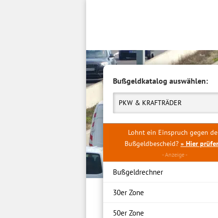
Inhalt
springen
Bußgeldkatalog auswählen:
PKW & KRAFTRÄDER
Lohnt ein Einspruch gegen d
Bußgeldbescheid?
» Hier prüfe
Bußgeldrechner
30er Zone
50er Zone