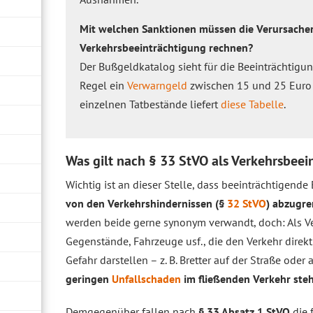
Mit welchen Sanktionen müssen die Verursacher
Verkehrsbeeinträchtigung rechnen?
Der Bußgeldkatalog sieht für die Beeinträchtigu
Regel ein
Verwarngeld
zwischen 15 und 25 Euro v
einzelnen Tatbestände liefert
diese Tabelle
.
Was gilt nach § 33 StVO als Verkehrsbeei
Wichtig ist an dieser Stelle, dass beeinträchtigend
von den Verkehrshindernissen (§
32 StVO
) abzugr
werden beide gerne synonym verwandt, doch: Als Ve
Gegenstände, Fahrzeuge usf., die den Verkehr direk
Gefahr darstellen – z. B. Bretter auf der Straße oder
geringen
Unfallschaden
im fließenden Verkehr ste
Demgegenüber fallen nach
§ 33 Absatz 1 StVO
die 