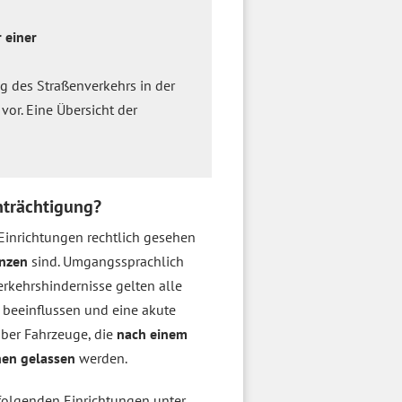
 einer
ng des Straßenverkehrs in der
or. Eine Übersicht der
nträchtigung?
e Einrichtungen rechtlich gesehen
enzen
sind. Umgangssprachlich
rkehrshindernisse gelten alle
t beeinflussen und eine akute
 aber Fahrzeuge, die
nach einem
hen gelassen
werden.
folgenden Einrichtungen unter