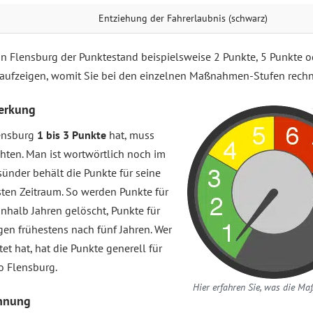
Ent­zieh­ung der Fahr­er­laub­nis (schwarz)
in Flensburg der Punktestand beispielsweise 2 Punkte, 5 Punkte o
 aufzeigen, womit Sie bei den einzelnen Maßnahmen-Stufen rech
erkung
lensburg
1 bis 3 Punkte
hat, muss
hten. Man ist wortwörtlich noch im
sünder behält die Punkte für seine
ten Zeitraum. So werden Punkte für
nhalb Jahren gelöscht, Punkte für
en frühestens nach fünf Jahren. Wer
tet hat, hat die Punkte generell für
o Flensburg.
Hier erfahren Sie, was die M
hnung