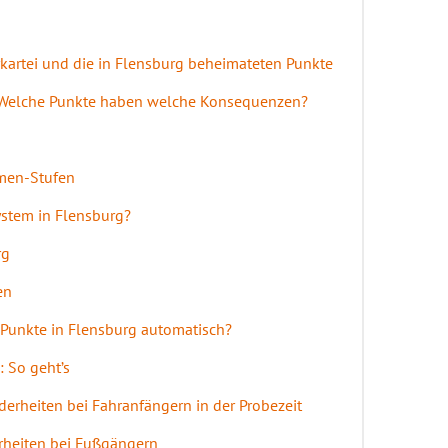
rkartei und die in Flensburg beheimateten Punkte
 Welche Punkte haben welche Konsequenzen?
men-Stufen
ystem in Flensburg?
rg
en
 Punkte in Flensburg automatisch?
 So geht’s
derheiten bei Fahranfängern in der Probezeit
rheiten bei Fußgängern