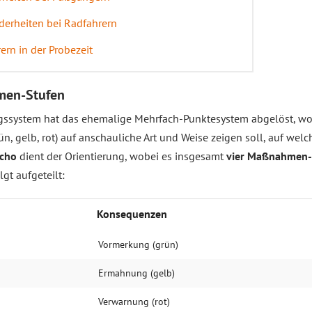
derheiten bei Radfahrern
rn in der Probezeit
men-Stufen
ssystem hat das ehemalige Mehrfach-Punktesystem abgelöst, wo
n, gelb, rot) auf anschauliche Art und Weise zeigen soll, auf wel
acho
dient der Orientierung, wobei es insgesamt
vier Maßnahmen-
lgt aufgeteilt:
Konse­quen­zen
Vor­mer­kung (grün)
Er­mah­nung (gelb)
Ver­war­nung (rot)