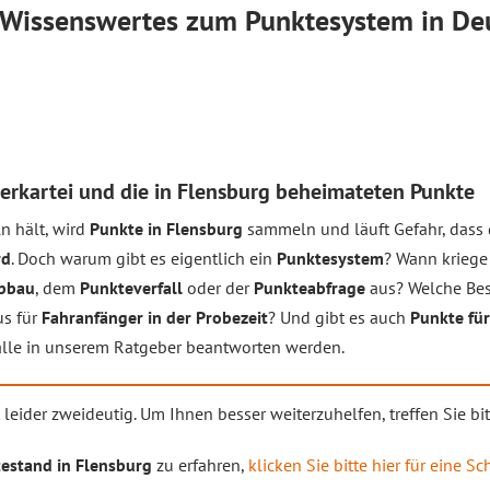
: Wissenswertes zum Punktesystem in De
derkartei und die in Flensburg beheimateten Punkte
ln hält, wird
Punkte in Flensburg
sammeln und läuft Gefahr, dass
rd
. Doch warum gibt es eigentlich ein
Punktesystem
? Wann kriege
bbau
, dem
Punkteverfall
oder der
Punkteabfrage
aus? Welche Be
us für
Fahranfänger in der Probezeit
? Und gibt es auch
Punkte fü
alle in unserem Ratgeber beantworten werden.
t leider zweideutig. Um Ihnen besser weiterzuhelfen, treffen Sie bi
estand in Flensburg
zu erfahren,
klicken Sie bitte hier für eine Sc