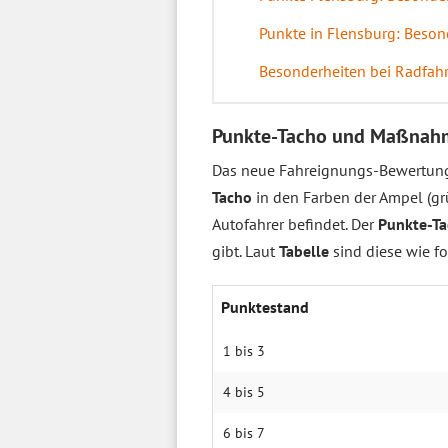
Punkte in Flensburg: Beson
Besonderheiten bei Radfahre
Punkte-Tacho und Maßnah
Das neue Fahreignungs-Bewertung
Tacho
in den Farben der Ampel (grü
Autofahrer befindet. Der
Punkte-T
gibt. Laut
Tabelle
sind diese wie fo
Punkte­stand
1 bis 3
4 bis 5
6 bis 7