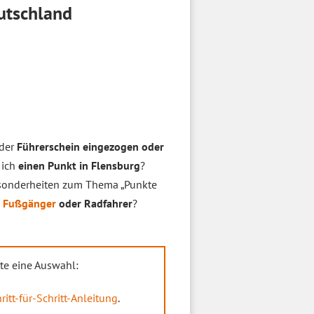
utschland
 der
Führerschein eingezogen oder
 ich
einen Punkt in Flensburg
?
sonderheiten zum Thema „Punkte
r
Fußgänger
oder Radfahrer
?
tte eine Auswahl:
hritt-für-Schritt-Anleitung
.