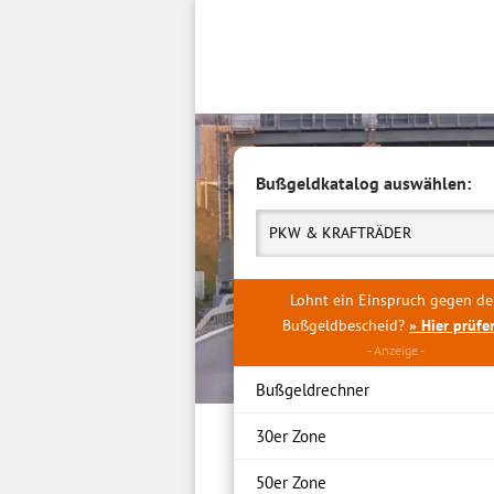
Inhalt
springen
Bußgeldkatalog auswählen:
PKW & KRAFTRÄDER
Lohnt ein Einspruch gegen d
Bußgeldbescheid?
» Hier prüfe
Bußgeldrechner
30er Zone
50er Zone