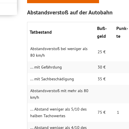
Abstandsverstoß auf der Autobahn
Buß­
Punk­
Tatbe­stand
geld
te
Abstands­verstoß bei weniger als
25 €
80 km/h
... mit Gefähr­dung
30 €
... mit Sach­beschä­digung
35 €
Abstands­verstoß mit mehr als 80
km/h
... Abstand weniger als 5/10 des
75 €
1
halben Tacho­wertes
... Abstand weniger als 4/10 des