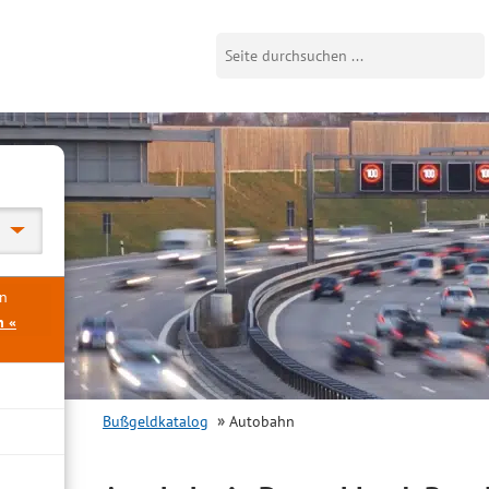
en
n «
Bußgeldkatalog
Autobahn