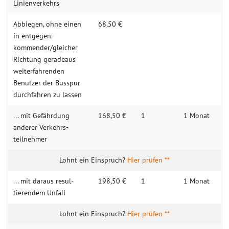
Linien­verkehrs
Abbiegen, ohne ei­nen
68,50 €
in entgegen­
kommender/gleicher
Richtung gerade­aus
weiter­fahrenden
Benutzer der Busspur
durch­fahren zu lassen
... mit Gefähr­dung
168,50 €
1
1 Monat
anderer Verkehrs­
teilnehmer
Hier prüfen **
... mit daraus resul­
198,50 €
1
1 Monat
tieren­dem Unfall
Hier prüfen **