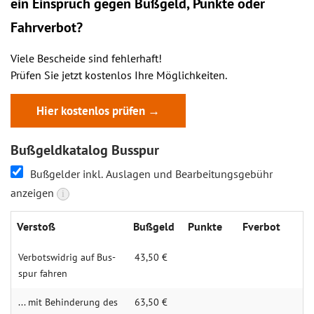
ein
Einspruch
gegen Bußgeld, Punkte oder
Fahrverbot?
Viele Bescheide sind fehlerhaft!
Prüfen Sie jetzt kostenlos Ihre Möglichkeiten.
Hier kostenlos prüfen →
Bußgeldkatalog Busspur
Bußgelder inkl. Auslagen und Bearbeitungsgebühr
anzeigen
i
Verstoß
Buß­geld
Punk­te
Fverbot
Verbotswi­drig auf Bus­
43,50 €
spur fahren
... mit Behin­derung des
63,50 €