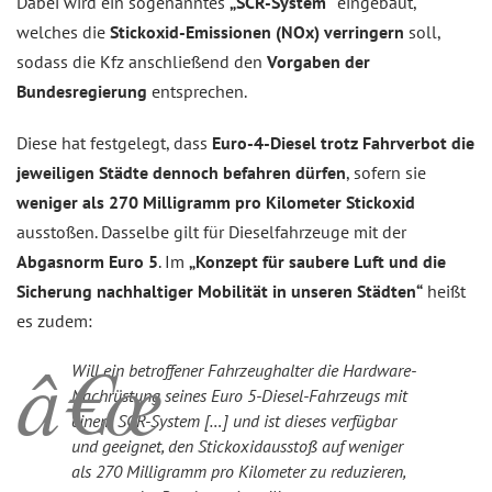
Dabei wird ein sogenanntes
„SCR-System“
eingebaut,
welches die
Stickoxid-Emissionen (NOx) verringern
soll,
sodass die Kfz anschließend den
Vorgaben der
Bundesregierung
entsprechen.
Diese hat festgelegt, dass
Euro-4-Diesel trotz Fahrverbot die
jeweiligen Städte dennoch befahren dürfen
, sofern sie
weniger als 270 Milligramm pro Kilometer Stickoxid
ausstoßen. Dasselbe gilt für Dieselfahrzeuge mit der
Abgasnorm Euro 5
. Im
„Konzept für saubere Luft und die
Sicherung nachhaltiger Mobilität in unseren Städten“
heißt
es zudem:
Will ein betroffener Fahrzeughalter die Hardware-
Nachrüstung seines Euro 5-Diesel-Fahrzeugs mit
einem SCR-System […] und ist dieses verfügbar
und geeignet, den Stickoxidausstoß auf weniger
als 270 Milligramm pro Kilometer zu reduzieren,