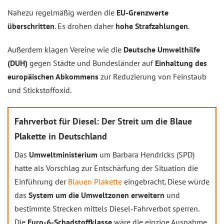
Nahezu regelmäßig werden die
EU-Grenzwerte
überschritten
. Es drohen daher
hohe Strafzahlungen
.
Außerdem klagen Vereine wie die
Deutsche Umwelthilfe
(DUH)
gegen Städte und Bundesländer auf
Einhaltung des
europäischen Abkommens
zur Reduzierung von Feinstaub
und Stickstoffoxid.
Fahrverbot für Diesel: Der Streit um die Blaue
Plakette in Deutschland
Das
Umweltministerium
um Barbara Hendricks (SPD)
hatte als Vorschlag zur Entschärfung der Situation die
Einführung der
Blauen Plakette
eingebracht. Diese würde
das
System um die Umweltzonen erweitern
und
bestimmte Strecken mittels Diesel-Fahrverbot sperren.
Die
Euro-6-Schadstoffklasse
wäre die einzige Ausnahme.