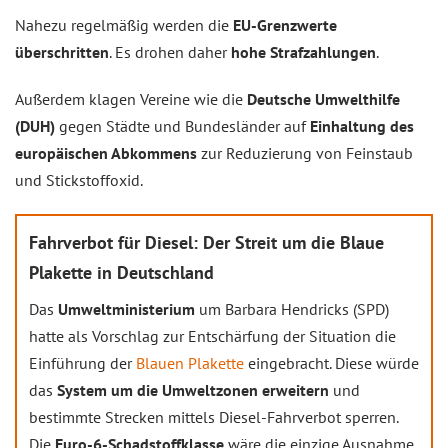
Nahezu regelmäßig werden die
EU-Grenzwerte
überschritten
. Es drohen daher
hohe Strafzahlungen
.
Außerdem klagen Vereine wie die
Deutsche Umwelthilfe
(DUH)
gegen Städte und Bundesländer auf
Einhaltung des
europäischen Abkommens
zur Reduzierung von Feinstaub
und Stickstoffoxid.
Fahrverbot für Diesel: Der Streit um die Blaue
Plakette in Deutschland
Das
Umweltministerium
um Barbara Hendricks (SPD)
hatte als Vorschlag zur Entschärfung der Situation die
Einführung der
Blauen Plakette
eingebracht. Diese würde
das
System um die Umweltzonen erweitern
und
bestimmte Strecken mittels Diesel-Fahrverbot sperren.
Die
Euro-6-Schadstoffklasse
wäre die einzige Ausnahme.