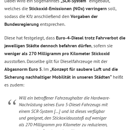
Dabei wird ein sogenanntes
„SCR-System“
eingebaut,
welches die
Stickoxid-Emissionen (NOx) verringern
soll,
sodass die Kfz anschließend den
Vorgaben der
Bundesregierung
entsprechen.
Diese hat festgelegt, dass
Euro-4-Diesel trotz Fahrverbot die
jeweiligen Städte dennoch befahren dürfen
, sofern sie
weniger als 270 Milligramm pro Kilometer Stickoxid
ausstoßen. Dasselbe gilt für Dieselfahrzeuge mit der
Abgasnorm Euro 5
. Im
„Konzept für saubere Luft und die
Sicherung nachhaltiger Mobilität in unseren Städten“
heißt
es zudem:
Will ein betroffener Fahrzeughalter die Hardware-
Nachrüstung seines Euro 5-Diesel-Fahrzeugs mit
einem SCR-System […] und ist dieses verfügbar
und geeignet, den Stickoxidausstoß auf weniger
als 270 Milligramm pro Kilometer zu reduzieren,