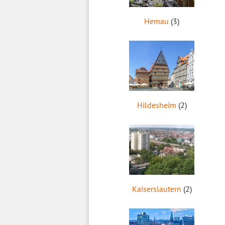
Hemau
(3)
Hildesheim
(2)
Kaiserslautern
(2)