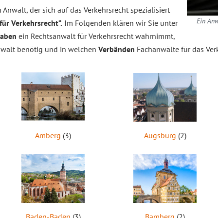
Anwalt, der sich auf das Verkehrsrecht spezialisiert
Ein Anw
ür Verkehrsrecht“.
Im Folgenden klären wir Sie unter
gaben
ein Rechtsanwalt für Verkehrsrecht wahrnimmt,
nwalt benötig und in welchen
Verbänden
Fachanwälte für das Verk
Amberg
(3)
Augsburg
(2)
Baden-Baden
(3)
Bamberg
(2)