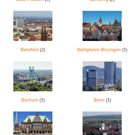
Bielefeld
(2)
Bietigheim-Bissingen
(3)
Bochum
(3)
Bonn
(3)