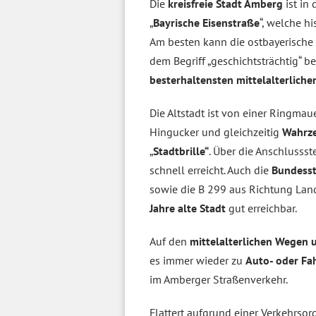
Die
kreisfreie Stadt Amberg
ist in
„
Bayrische Eisenstraße
“, welche h
Am besten kann die ostbayerische
dem Begriff „geschichtsträchtig“ 
besterhaltensten mittelalterlich
Die Altstadt ist von einer Ringmau
Hingucker und gleichzeitig
Wahrze
„
Stadtbrille“
. Über die Anschlusss
schnell erreicht. Auch die
Bundesst
sowie die B 299 aus Richtung Lan
Jahre alte Stadt
gut erreichbar.
Auf den
mittelalterlichen Wegen 
es immer wieder zu
Auto- oder Fa
im Amberger Straßenverkehr.
Flattert aufgrund einer Verkehrso