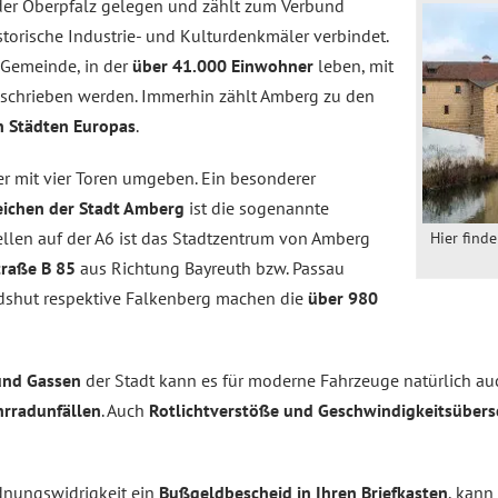
 der Oberpfalz gelegen und zählt zum Verbund
istorische Industrie- und Kulturdenkmäler verbindet.
 Gemeinde, in der
über 41.000 Einwohner
leben, mit
beschrieben werden. Immerhin zählt Amberg zu den
en Städten Europas
.
er mit vier Toren umgeben. Ein besonderer
ichen der Stadt Amberg
ist die sogenannte
tellen auf der A6 ist das Stadtzentrum von Amberg
Hier find
raße B 85
aus Richtung Bayreuth bzw. Passau
dshut respektive Falkenberg machen die
über 980
und Gassen
der Stadt kann es für moderne Fahrzeuge natürlich a
hrradunfällen
. Auch
Rotlichtverstöße und Geschwindigkeitsüber­
rdnungswidrigkeit ein
Bußgeldbescheid in Ihren Briefkasten
, kann