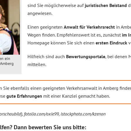
sind Sie möglicherweise auf
juristischen Beistand
d
angewiesen.
Einen geeigneten
Anwalt für Verkehrsrecht
in Ambe
Wegen finden. Empfehlenswert ist es, zunächst
im I
Homepage können Sie sich einen
ersten Eindruck
v
Hilfreich sind auch
Bewertungsportale
, bei denen 
en ein
n Amberg
mitteilen.
 Sie ebenfalls einen geeigneten Verkehrsanwalt in Amberg finde
ese
gute Erfahrungen
mit einer Kanzlei gemacht haben.
orschaubild), fotolia.com/oxie99, istockphoto.com/kzenon
lfen? Dann bewerten Sie uns bitte: