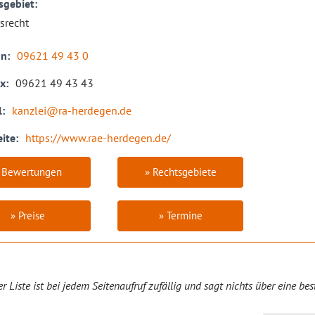
sgebiet
srecht
on
09621 49 43 0
ax
09621 49 43 43
l
kanzlei@ra-herdegen.de
ite
https://www.rae-herdegen.de/
 Bewertungen
» Rechtsgebiete
» Preise
» Termine
er Liste ist bei jedem Seitenaufruf zufällig und sagt nichts über eine be