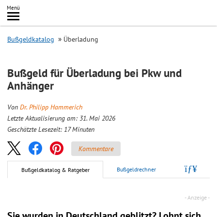
Inhalt
Menü
springen
Searc
Bußgeldkatalog
Überladung
Bußgeld für Überladung bei Pkw und
Anhänger
Von
Dr. Philipp Hammerich
Letzte Aktualisierung am: 31. Mai 2026
Geschätzte Lesezeit:
17
Minuten
Kommentare
Bußgeldrechner
Bußgeldkatalog & Ratgeber
Sie wurden in Deutschland geblitzt? Lohnt sich