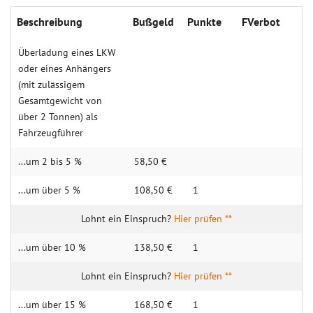
Beschreibung
Buß­geld
Punk­te
FVerbot
Überladung eines LKW
oder eines Anhängers
(mit zulässigem
Gesamtgewicht von
über 2 Tonnen) als
Fahrzeugführer
...um 2 bis 5 %
58,50 €
...um über 5 %
108,50 €
1
Hier prüfen **
...um über 10 %
138,50 €
1
Hier prüfen **
...um über 15 %
168,50 €
1