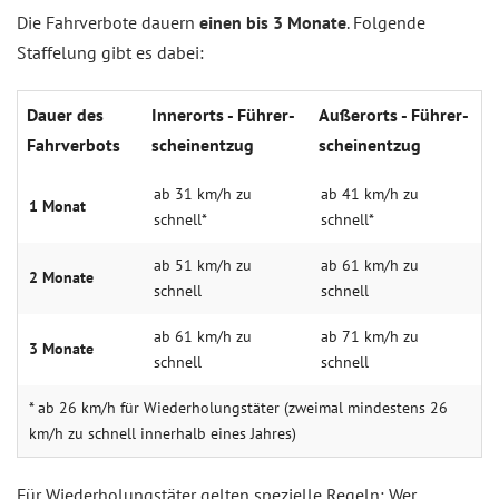
Die Fahrverbote dauern
einen bis 3 Monate
. Folgende
Staffelung gibt es dabei:
Dauer des
Innerorts - Führer­
Außerorts - Führer­
Fahr­verbots
schein­ent­zug
schein­ent­zug
ab 31 km/h zu
ab 41 km/h zu
1 Monat
schnell*
schnell*
ab 51 km/h zu
ab 61 km/h zu
2 Monate
schnell
schnell
ab 61 km/h zu
ab 71 km/h zu
3 Monate
schnell
schnell
* ab 26 km/h für Wiederholungstäter (zweimal mindestens 26
km/h zu schnell innerhalb eines Jahres)
Für Wiederholungstäter gelten spezielle Regeln: Wer