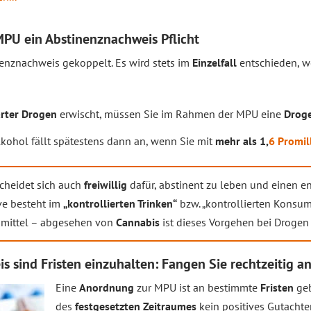
MPU ein Abstinenznachweis Pflicht
nenznachweis gekoppelt. Es wird stets im
Einzelfall
entschieden, w
rter Drogen
erwischt, müssen Sie im Rahmen der MPU eine
Drog
lkohol fällt spätestens dann an, wenn Sie mit
mehr als 1,
6 Promil
cheidet sich auch
freiwillig
dafür, abstinent zu leben und einen 
ive besteht im
„kontrollierten Trinken“
bzw. „kontrollierten Konsum“
hmittel – abgesehen von
Cannabis
ist dieses Vorgehen bei Drogen
 sind Fristen einzuhalten: Fangen Sie rechtzeitig an
Eine
Anordnung
zur MPU ist an bestimmte
Fristen
ge
des
festgesetzten Zeitraumes
kein positives Gutachten