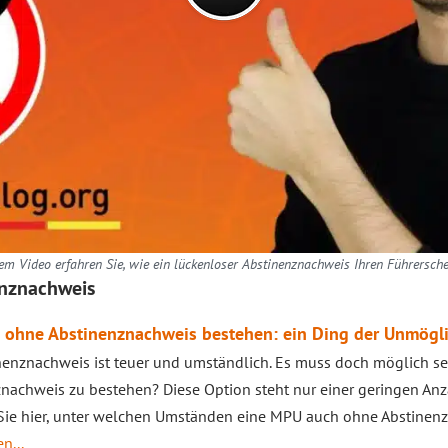
em Video erfahren Sie, wie ein lückenloser Abstinenznachweis Ihren Führerschei
enznachweis
 ohne Abstinenznachweis bestehen: ein Ding der Unmögli
nenznachweis ist teuer und umständlich. Es muss doch möglich s
nachweis zu bestehen? Diese Option steht nur einer geringen Anz
Sie hier, unter welchen Umständen eine MPU auch ohne Abstinenzn
n...