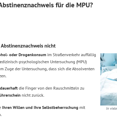
 Abstinenznachweis für die MPU?
 Abstinenznachweis nicht
ohol- oder Drogenkonsum
im Straßenverkehr auffällig
medizinisch-psychologischen Untersuchung (MPU)
im Zuge der Untersuchung, dass sich die Absolventen
zen.
dauerhaft
die Finger von den Rauschmitteln zu
ührerschein
nicht zurück.
ne
Ihren Willen und Ihre Selbstbeherrschung
mit
In viel
.