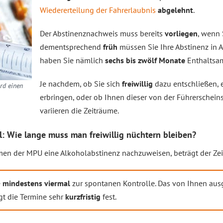
Wiedererteilung der Fahrerlaubnis
abgelehnt
.
Der Abstinenznachweis muss bereits
vorliegen
, wenn 
dementsprechend
früh
müssen Sie Ihre Abstinenz in A
haben Sie nämlich
sechs bis zwölf Monate
Enthaltsa
Je nachdem, ob Sie sich
freiwillig
dazu entschließen, 
rd einen
erbringen, oder ob Ihnen dieser von der Führerschein
variieren die Zeiträume.
: Wie lange muss man freiwillig nüchtern bleiben?
men der MPU eine Alkoholabstinenz nachzuweisen, beträgt der Ze
e
mindestens viermal
zur spontanen Kontrolle. Das von Ihnen au
gt die Termine sehr
kurzfristig
fest.