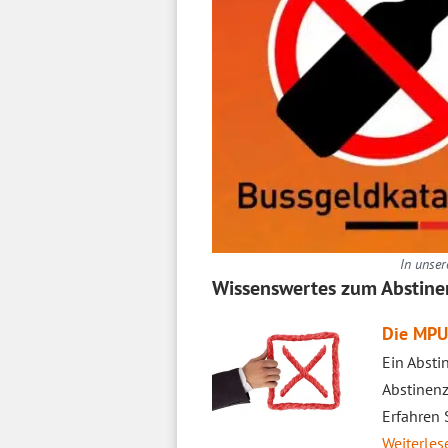
In unser
Wissenswertes zum Abstin
Die MPU
Ein Absti
Abstinenz
Erfahren 
Weiterlese