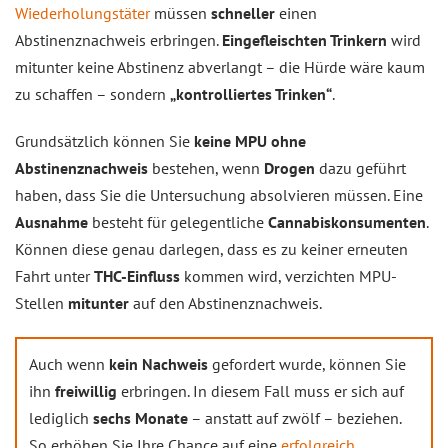
Wiederholungstäter
müssen
schneller
einen
Abstinenznachweis erbringen.
Eingefleischten Trinkern
wird
mitunter keine Abstinenz abverlangt – die Hürde wäre kaum
zu schaffen – sondern
„kontrolliertes Trinken“
.
Grundsätzlich können Sie
keine MPU ohne
Abstinenznachweis
bestehen, wenn
Drogen
dazu geführt
haben, dass Sie die Untersuchung absolvieren müssen. Eine
Ausnahme
besteht für gelegentliche
Cannabiskonsumenten
.
Können diese genau darlegen, dass es zu keiner erneuten
Fahrt unter
THC-Einfluss
kommen wird, verzichten MPU-
Stellen
mitunter
auf den Abstinenznachweis.
Auch wenn
kein Nachweis
gefordert wurde, können Sie
ihn
freiwillig
erbringen. In diesem Fall muss er sich auf
lediglich
sechs Monate
– anstatt auf zwölf – beziehen.
So erhöhen Sie Ihre Chance auf eine
erfolgreich