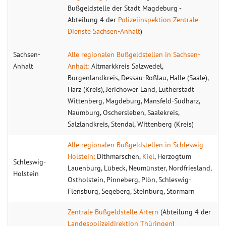
Bußgeldstelle der Stadt Magdeburg -
Abteilung 4 der
Polizeiinspektion Zentrale
Dienste Sachsen-Anhalt
)
Sachsen-
Alle regionalen Bußgeldstellen in Sachsen-
Anhalt
Anhalt:
Altmarkkreis Salzwedel,
Burgenlandkreis, Dessau-Roßlau, Halle (Saale),
Harz (Kreis), Jerichower Land, Lutherstadt
Wittenberg, Magdeburg, Mansfeld-Südharz,
Naumburg, Oschersleben, Saalekreis,
Salzlandkreis, Stendal, Wittenberg (Kreis)
Alle regionalen Bußgeldstellen in Schleswig-
Holstein:
Dithmarschen,
Kiel
, Herzogtum
Schleswig-
Lauenburg, Lübeck, Neumünster, Nordfriesland,
Holstein
Ostholstein, Pinneberg, Plön, Schleswig-
Flensburg, Segeberg, Steinburg, Stormarn
Zentrale Bußgeldstelle Artern
(Abteilung 4 der
Landespolizeidirektion Thüringen
)