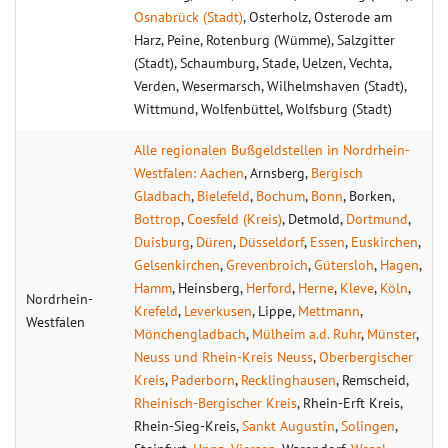
Osnabrück (Stadt)
, Osterholz, Osterode am
Harz, Peine, Rotenburg (Wümme), Salzgitter
(Stadt), Schaumburg, Stade, Uelzen, Vechta,
Verden, Wesermarsch, Wilhelmshaven (Stadt),
Wittmund, Wolfenbüttel, Wolfsburg (Stadt)
Alle regionalen Bußgeldstellen in Nordrhein-
Westfalen:
Aachen
, Arnsberg,
Bergisch
Gladbach
,
Bielefeld
,
Bochum
,
Bonn
, Borken,
Bottrop
,
Coesfeld (Kreis)
, Detmold,
Dortmund
,
Duisburg
,
Düren
,
Düsseldorf
,
Essen
,
Euskirchen
,
Gelsenkirchen
,
Grevenbroich
,
Gütersloh
,
Hagen
,
Hamm
, Heinsberg,
Herford
,
Herne
,
Kleve
,
Köln
,
Nordrhein-
Krefeld
,
Leverkusen
, Lippe,
Mettmann
,
Westfalen
Mönchengladbach
,
Mülheim a.d. Ruhr
,
Münster
,
Neuss und Rhein-Kreis Neuss
,
Oberbergischer
Kreis
,
Paderborn
,
Recklinghausen
, Remscheid,
Rheinisch-Bergischer Kreis
, Rhein-Erft Kreis,
Rhein-Sieg-Kreis,
Sankt Augustin
,
Solingen
,