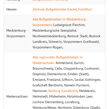
Hessen
Zentrale Bußgeldstelle Kassel
,
Frankfurt
Alle Bußgeldstellen in Mecklenburg-
Vorpommern
: Ludwigslust-Parchim,
Mecklenburg-
Mecklenburgische Seenplatte,
Vorpommern
Nordwestmecklenburg, Rostock Stadt, Rostock
Landkreis, Schwerin, Vorpommern Greifswald,
Vorpommern-Rügen,
Alle regionalen Bußgeldstellen in
Niedersachsen:
Ammerland, Aurich,
Braunschweig, Celle, Cloppenburg, Cuxhaven,
Diepholz, Delmenhorst, Emden (Stadt),
Emsland, Friesland, Gifhorn, Goslar, Göttingen,
Grafschaft Bentheim, Hameln-Pyrmont,
Hannover,
Harburg (Landkreis)
, Heidekreis,
Niedersachsen
Helmstedt, Hildesheim, Holzminden, Leer,
Lüchow-Dannenberg, Lüneburg,
Nienburg/Weser, Northeim, Oldenburg (Stadt),