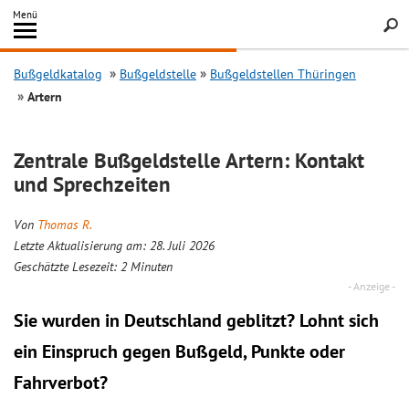
Inhalt
Menü
springen
Searc
Bußgeldkatalog
Bußgeldstelle
Bußgeldstellen Thüringen
Artern
Zentrale Bußgeldstelle Artern: Kontakt
und Sprechzeiten
Von
Thomas R.
Letzte Aktualisierung am: 28. Juli 2026
Geschätzte Lesezeit:
2
Minuten
Sie wurden in Deutschland geblitzt? Lohnt sich
ein
Einspruch
gegen Bußgeld, Punkte oder
Fahrverbot?