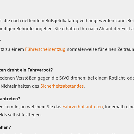
on, die nach geltendem Bußgeldkatalog verhängt werden kann. Be
ändigen Behörde angeben. Sie erhalten Ihn nach Ablauf der Frist 
?
atz zu einem
Führerscheinentzug
normalerweise für einen Zeitrau
en droht ein Fahrverbot?
iedenen Verstößen gegen die StVO drohen: bei einem Rotlicht- od
 Nichteinhalten des
Sicherheitsabstandes
.
antreten?
den Termin, an welchem Sie das
Fahrverbot antreten
, innerhalb ei
ids selbst festlegen.
ehen?