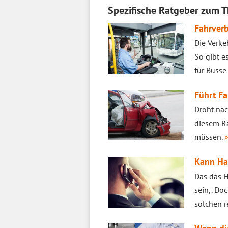
Spezifische Ratgeber zum 
Fahrverb
Die Verke
So gibt e
für Busse
Führt Fa
Droht na
diesem Ra
müssen.
»
Kann Han
Das das H
sein,. Do
solchen r