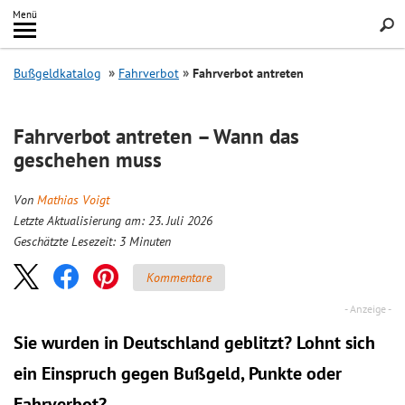
Inhalt
Menü
springen
Searc
Bußgeldkatalog
Fahrverbot
Fahrverbot antreten
Fahrverbot antreten – Wann das
geschehen muss
Von
Mathias Voigt
Letzte Aktualisierung am: 23. Juli 2026
Geschätzte Lesezeit:
3
Minuten
Kommentare
Sie wurden in Deutschland geblitzt? Lohnt sich
ein
Einspruch
gegen Bußgeld, Punkte oder
Fahrverbot?