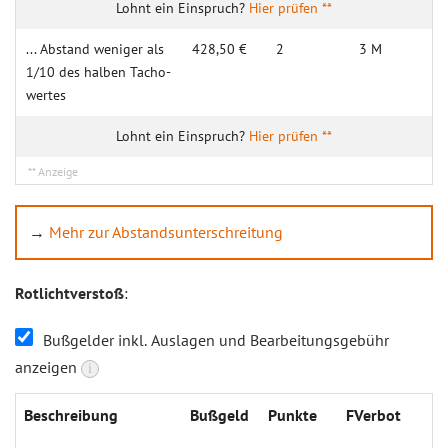
Hier prüfen **
... Abstand weniger als
428,50 €
2
3 M
1/10 des halben Tacho­
wertes
Hier prüfen **
→
Mehr zur Abstandsunterschreitung
Rotlichtverstoß
:
Bußgelder inkl. Auslagen und Bearbeitungsgebühr
anzeigen
i
Beschrei­bung
Buß­geld
Punk­te
FVer­bot