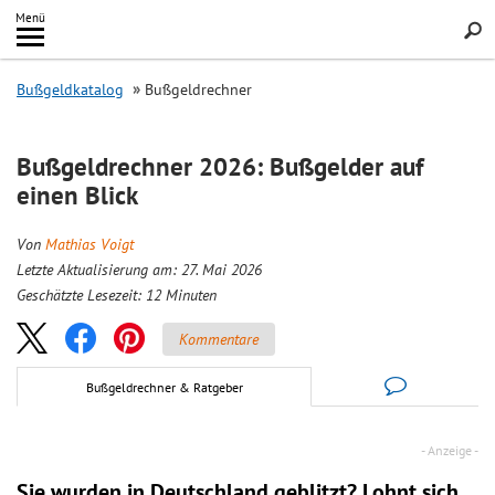
Inhalt
Menü
springen
Searc
Bußgeldkatalog
Bußgeldrechner
Bußgeldrechner 2026: Bußgelder auf
einen Blick
Von
Mathias Voigt
Letzte Aktualisierung am: 27. Mai 2026
Geschätzte Lesezeit:
12
Minuten
Kommentare
Bußgeldrechner & Ratgeber
Sie wurden in Deutschland geblitzt? Lohnt sich