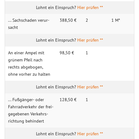
Hier prüfen **
... Sach­schaden verur­
388,50 €
2
1 M*
sacht
Hier prüfen **
An einer Ampel mit
98,50 €
1
grünem Pfeil nach
rechts abge­bogen,
ohne vorher zu halten
Hier prüfen **
... Fuß­gänger- oder
128,50 €
1
Fahr­rad­ver­kehr der frei­
gege­benen Ver­kehrs­
rich­tung behin­dert
Hier prüfen **