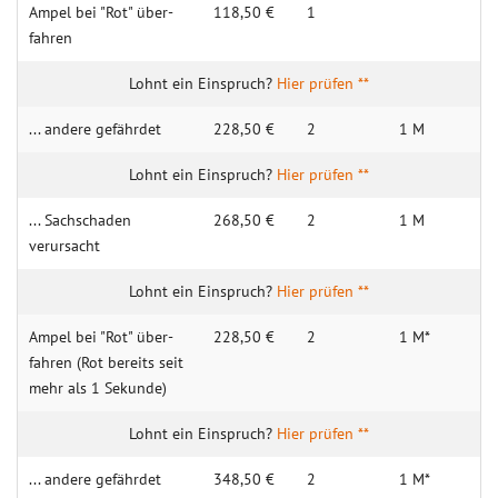
Ampel bei "Rot" über­
118,50 €
1
fahren
Hier prüfen **
... andere gefährdet
228,50 €
2
1 M
Hier prüfen **
... Sachschaden
268,50 €
2
1 M
verursacht
Hier prüfen **
Am­pel bei "Rot" über­
228,50 €
2
1 M*
fahren (Rot bereits seit
mehr als 1 Sek­unde)
Hier prüfen **
... andere gefährdet
348,50 €
2
1 M*