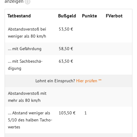
anzeigen
i
Tatbe­stand
Buß­geld
Punk­te
FVer­bot
Abstands­verstoß bei
53,50 €
weniger als 80 km/h
... mit Gefähr­dung
58,50 €
... mit Sach­beschä­
63,50 €
digung
Hier prüfen **
Abstands­verstoß mit
mehr als 80 km/h
... Abstand weniger als
103,50 €
1
5/10 des halben Tacho­
wertes