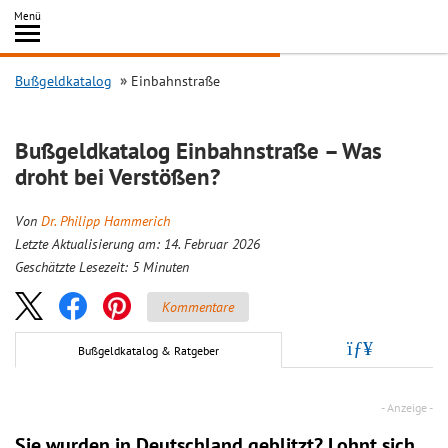
Inhalt
Menü
springen
Searc
Bußgeldkatalog
Einbahnstraße
Bußgeldkatalog Einbahnstraße – Was
droht bei Verstößen?
Von
Dr. Philipp Hammerich
Letzte Aktualisierung am: 14. Februar 2026
Geschätzte Lesezeit:
5
Minuten
Kommentare
Bußgeldkatalog & Ratgeber
Sie wurden in Deutschland geblitzt? Lohnt sich