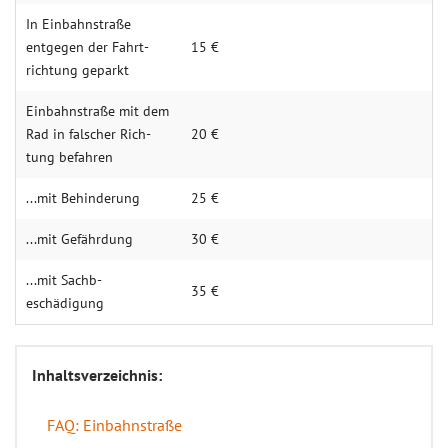
In Einbahn­straße
entgegen der Fahrt­
15 €
richtung geparkt
Einbahn­straße mit dem
Rad in falscher Rich­
20 €
tung befahren
...mit Behin­derung
25 €
...mit Gefähr­dung
30 €
...mit Sachb­
35 €
eschädigung
Inhaltsverzeichnis:
FAQ: Einbahnstraße