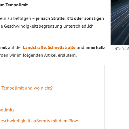
um Tempolimit
.
geln zu befolgen –
je nach Straße, Kfz oder sonstigen
he Geschwindigkeitsbegrenzung unterschiedlich
imit
auf der
Landstraße
,
Schnellstraße
und
innerhalb
Wie ist 
den wir im folgenden Artikel erläutern.
es Tempolimit und wo nicht?
olimits
geschwindigkeit außerorts mit dem Pkw: