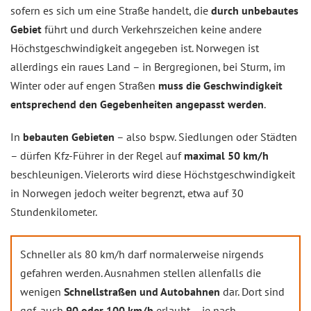
sofern es sich um eine Straße handelt, die
durch unbebautes
Gebiet
führt und durch Verkehrszeichen keine andere
Höchstgeschwindigkeit angegeben ist. Norwegen ist
allerdings ein raues Land – in Bergregionen, bei Sturm, im
Winter oder auf engen Straßen
muss die Geschwindigkeit
entsprechend den Gegebenheiten angepasst werden
.
In
bebauten Gebieten
– also bspw. Siedlungen oder Städten
– dürfen Kfz-Führer in der Regel auf
maximal 50 km/h
beschleunigen. Vielerorts wird diese Höchstgeschwindigkeit
in Norwegen jedoch weiter begrenzt, etwa auf 30
Stundenkilometer.
Schneller als 80 km/h darf normalerweise nirgends
gefahren werden. Ausnahmen stellen allenfalls die
wenigen
Schnellstraßen und Autobahnen
dar. Dort sind
ggf. auch
90 oder 100 km/h
erlaubt – je nach