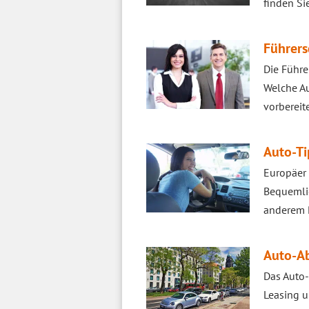
finden Sie
Führers
Die Führe
Welche Au
vorbereit
Auto-Ti
Europäer 
Bequemlic
anderem R
Auto-Ab
Das Auto-
Leasing u