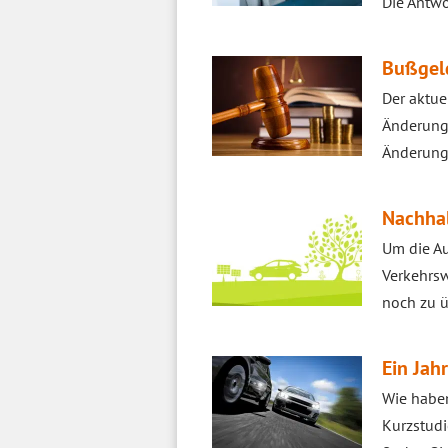
Die Antwor
Bußgel
Der aktue
Änderunge
Änderung
Nachhal
Um die A
Verkehrsw
noch zu ü
Ein Jah
Wie haben
Kurzstudi