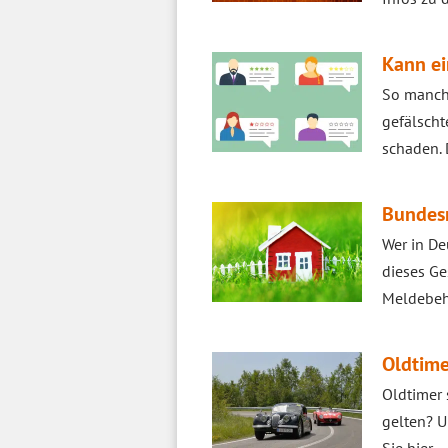
Kann ei
So manch
gefälscht
schaden. 
Bundesm
Wer in De
dieses Ge
Meldebeh
Oldtime
Oldtimer 
gelten? U