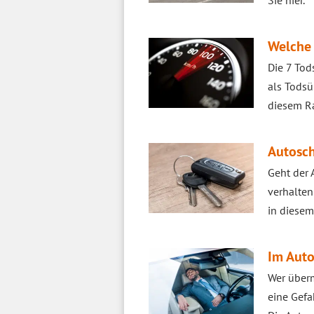
Sie hier.
Welche 
Die 7 Tod
als Todsü
diesem Ra
Autosch
Geht der 
verhalten
in diesem
Im Auto
Wer überm
eine Gefa