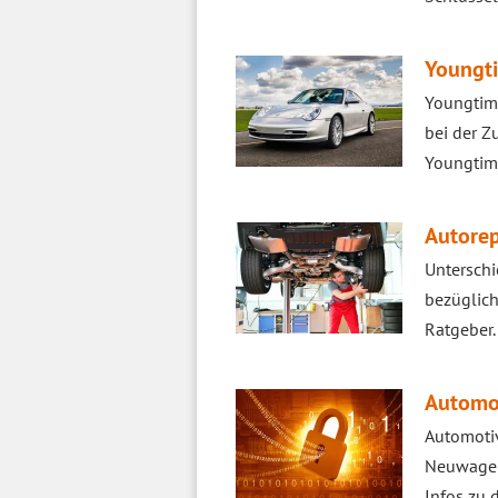
Youngti
Youngtime
bei der Z
Youngtime
Autorep
Unterschi
bezüglich
Ratgeber.
Automot
Automotiv
Neuwagen.
Infos zu