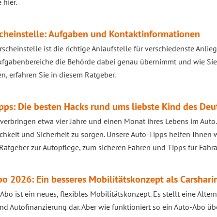
 hier.
cheinstelle: Aufgaben und Kontaktinformationen
rscheinstelle ist die richtige Anlaufstelle für verschiedenste Anli
fgabenbereiche die Behörde dabei genau übernimmt und wie Sie 
en, erfahren Sie in diesem Ratgeber.
pps: Die besten Hacks rund ums liebste Kind des De
verbringen etwa vier Jahre und einen Monat ihres Lebens im Auto
hkeit und Sicherheit zu sorgen. Unsere Auto-Tipps helfen Ihnen we
atgeber zur Autopflege, zum sicheren Fahren und Tipps für Fahra
o 2026: Ein besseres Mobilitätskonzept als Carshari
Abo ist ein neues, flexibles Mobilitätskonzept. Es stellt eine Alter
nd Autofinanzierung dar. Aber wie funktioniert so ein Auto-Abo üb