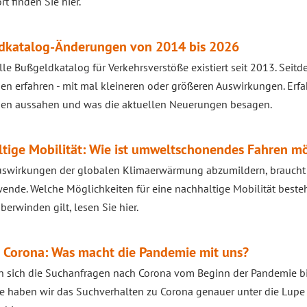
t finden Sie hier.
dkatalog-Änderungen von 2014 bis 2026
lle Bußgeldkatalog für Verkehrsverstöße existiert seit 2013. Seitd
n erfahren - mit mal kleineren oder größeren Auswirkungen. Erfah
en aussahen und was die aktuellen Neuerungen besagen.
tige Mobilität: Wie ist umweltschonendes Fahren m
uswirkungen der globalen Klimaerwärmung abzumildern, braucht
ende. Welche Möglichkeiten für eine nachhaltige Mobilität best
berwinden gilt, lesen Sie hier.
r Corona: Was macht die Pandemie mit uns?
 sich die Suchanfragen nach Corona vom Beginn der Pandemie bis
e haben wir das Suchverhalten zu Corona genauer unter die Lup