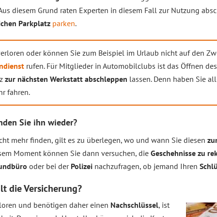
Aus diesem Grund raten Experten in diesem Fall zur Nutzung abs
ichen Parkplatz
parken
.
erloren oder können Sie zum Beispiel im Urlaub nicht auf den Zw
ndienst
rufen. Für Mitglieder in Automobilclubs ist das Öffnen de
fz
zur nächsten Werkstatt abschleppen
lassen. Denn haben Sie all
r fahren.
inden Sie ihn wieder?
cht mehr finden, gilt es zu überlegen, wo und wann Sie diesen
zu
esem Moment können Sie dann versuchen, die
Geschehnisse zu re
undbüro
oder bei der
Polizei
nachzufragen, ob jemand Ihren
Schl
lt die Versicherung?
rloren und benötigen daher einen
Nachschlüssel
, ist