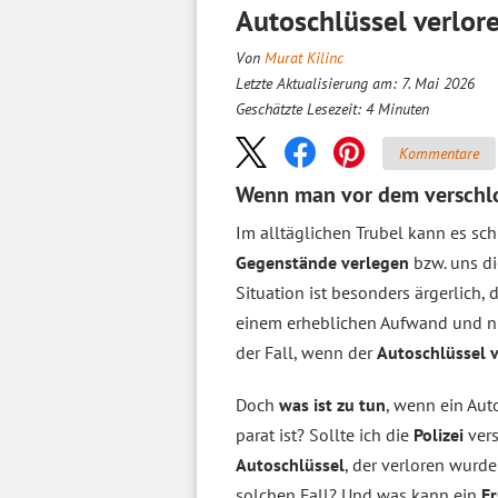
Autoschlüssel verlor
Von
Murat Kilinc
Letzte Aktualisierung am: 7. Mai 2026
Geschätzte Lesezeit:
4
Minuten
Kommentare
Wenn man vor dem verschlo
Im alltäglichen Trubel kann es sch
Gegenstände verlegen
bzw. uns d
Situation ist besonders ärgerlich,
einem erheblichen Aufwand und ni
der Fall, wenn der
Autoschlüssel 
Doch
was ist zu tun
, wenn ein Aut
parat ist? Sollte ich die
Polizei
ver
Autoschlüssel
, der verloren wurd
solchen Fall? Und was kann ein
Er