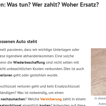
en: Was tun? Wer zahlt? Woher Ersatz?
ssenen Auto steht
nell passieren, dass wir wichtige Unterlagen oder
iese irgendwie abhandenkommen. Eine solche
 denn die
Wiederbeschaffung
sind nicht selten mit
cht unbeachtlichen Kosten verbunden. Dies ist auch
verloren
geht oder gestohlen wurde.
oschlüssel verloren geht und kein Ersatzschlüssel
ständigen? Was ist notwendig, um einen
In diese
e
nachzumachen
? Welche
Versicherung
zahlt in einem
Autos
satzschlüssel
eigentlich
kosten
? Antworten auf diese