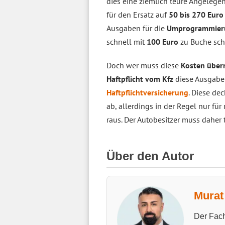
dies eine ziemlich teure Angelegen
für den Ersatz auf
50 bis 270 Euro
Ausgaben für die
Umprogrammier
schnell mit
100 Euro
zu Buche sch
Doch wer muss diese
Kosten übe
Haftpflicht vom Kfz
diese Ausgaben
Haftpflichtversicherung
. Diese de
ab, allerdings in der Regel nur fü
raus. Der Autobesitzer muss daher t
Über den Autor
Murat 
Der Fach