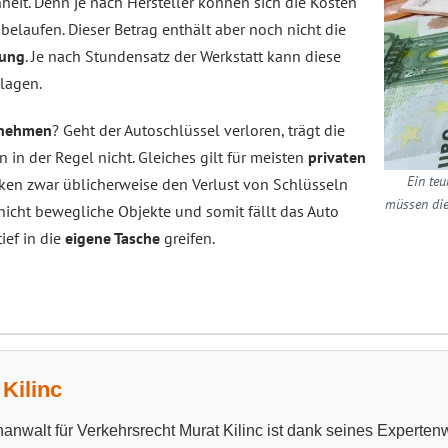
heit. Denn je nach Hersteller können sich die Kosten
belaufen. Dieser Betrag enthält aber noch nicht die
ung
. Je nach Stundensatz der Werkstatt kann diese
lagen.
rnehmen
? Geht der Autoschlüssel verloren, trägt die
 in der Regel nicht. Gleiches gilt für meisten
privaten
Ein teu
cken zwar üblicherweise den Verlust von Schlüsseln
müssen die
r nicht bewegliche Objekte und somit fällt das Auto
ief in die
eigene Tasche
greifen.
Kilinc
anwalt für Verkehrsrecht Murat Kilinc ist dank seines Experten