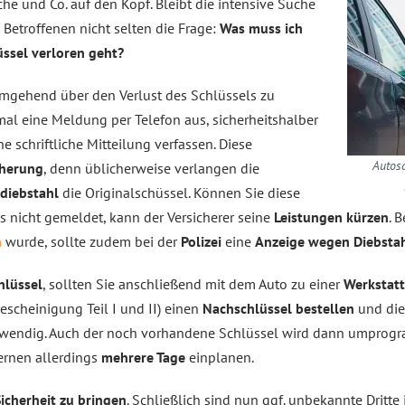
he und Co. auf den Kopf. Bleibt die intensive Suche
e Betroffenen nicht selten die Frage:
Was muss ich
ssel verloren geht?
gehend über den Verlust des Schlüssels zu
inmal eine Meldung per Telefon aus, sicherheitshalber
ne schriftliche Mitteilung verfassen. Diese
Autosc
cherung
, denn üblicherweise verlangen die
diebstahl
die Originalschüssel. Können Sie diese
s nicht gemeldet, kann der Versicherer seine
Leistungen kürzen
. 
n
wurde, sollte zudem bei der
Polizei
eine
Anzeige wegen Diebsta
hlüssel
, sollten Sie anschließend mit dem Auto zu einer
Werkstat
scheinigung Teil I und II) einen
Nachschlüssel bestellen
und die
wendig. Auch der noch vorhandene Schlüssel wird dann umprogra
lernen allerdings
mehrere Tage
einplanen.
Sicherheit zu bringen
. Schließlich sind nun ggf. unbekannte Dritte