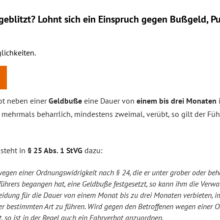
eblitzt? Lohnt sich ein
Einspruch
gegen Bußgeld, Pu
lichkeiten.
ot neben einer
Geldbuße
eine Dauer von
einem bis drei Monaten
mehrmals beharrlich, mindestens zweimal, verübt, so gilt der Füh
 steht in
§ 25 Abs. 1 StVG
dazu:
egen einer Ordnungswidrigkeit nach § 24, die er unter grober oder beha
gführers begangen hat, eine Geldbuße festgesetzt, so kann ihm die Verw
eidung für die Dauer von einem Monat bis zu drei Monaten verbieten, 
ner bestimmten Art zu führen. Wird gegen den Betroffenen wegen einer 
, so ist in der Regel auch ein Fahrverbot anzuordnen.