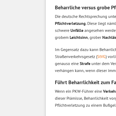
Beharrliche versus grobe Pf
Die deutsche Rechtsprechung unter
Pflichtverletzung
. Diese liegt näm
schwere
Unfälle
angesehen werden 
grobem
Leichtsinn
, grober
Nachläs
Im Gegensatz dazu kann Beharrlic
Straßenverkehrsgesetz (
StVG
) vor
genauso eine
Strafe
unter dem Verd
verhängen kann, wenn dieser imm
Führt Beharrlichkeit zum F
Wenn ein PKW-Führer eine
Verkeh
dieser Prämisse, Beharrlichkeit vo
Pflichtverletzung zu einem Bußge