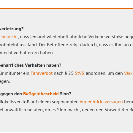
tverletzung?
ehrsrecht
, dass jemand wiederholt ähnliche Verkehrsverstöße beg
koholeinfluss fährt. Der Betroffene zeigt dadurch, dass es ihm an
unrecht verhalten zu haben.
beharrliches Verhalten haben?
ür mitunter ein
Fahrverbot
nach § 25
StVG
anordnen, um den
Verk
egen.
h gegen den
Bußgeldbescheid
Sinn?
ndigkeitsverstoß auf einem sogenannten
Augenblicksversagen
beru
el anwaltlich beraten, ob es Sinn macht, gegen den Vorwurf der B