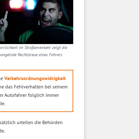
rrlichkeit im Straßenverkehr zeigt die
angelnde Rechtstreue eines Fahrers
ne
Verkehrsordnungswidrigkeit
e das Fehlverhalten bei seinem
er Autofahrer folglich immer
de.
sätzlich urteilen die Behörden
de.