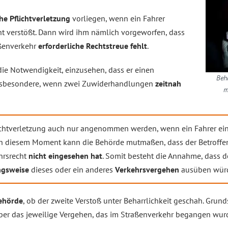
he Pflichtverletzung
vorliegen, wenn ein Fahrer
t verstößt. Dann wird ihm nämlich vorgeworfen, dass
aßenverkehr
erforderliche Rechtstreue fehlt
.
die Notwendigkeit, einzusehen, dass er einen
Beha
nsbesondere, wenn zwei Zuwiderhandlungen
zeitnah
m
lichtverletzung auch nur angenommen werden, wenn ein Fahrer ei
n diesem Moment kann die Behörde mutmaßen, dass der Betroffen
hrsrecht
nicht eingesehen hat
. Somit besteht die Annahme, dass d
ngsweise
dieses oder ein anderes
Verkehrsvergehen
ausüben wür
ehörde
, ob der zweite Verstoß unter Beharrlichkeit geschah. Grund
er das jeweilige Vergehen, das im Straßenverkehr begangen wur