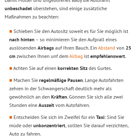
Damit Mutter und ungeborenes Baby die Autofahrt
unbeschadet
überstehen, sind einige zusätzliche
Maßnahmen zu beachten:
Schieben Sie den Autositz soweit es für Sie möglich ist
nach hinten
– so minimieren Sie den Aufprall eines
auslösenden
Airbags
auf Ihren Bauch. Ein
Abstand
von
25
cm
zwischen Ihnen unf dem
Airbag
ist
empfehlenswert
.
Achten Sie auf einen
korrekten Sitz
des Gurtes.
Machen Sie
regelmäßige Pausen
. Lange Autofahrten
zehren in der Schwangerschaft deutlich mehr als
gewöhnlich an den
Kräften
. Gönnen Sie sich alle zwei
Stunden eine
Auszeit
vom Autofahren.
Entscheiden Sie sich im Zweifel für ein
Taxi
: Sind Sie
müde oder
unkonzentriert
, sollten Sie darauf verzichten,
Auto zu fahren.