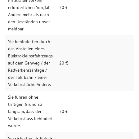
im Straßen­verkehr
erfor­derlichen Sorgfalt
20 €
Andere mehr als nach
den Umständen unver­
meidbar.
Sie behin­derten durch
das Abstellen eines
Elektro­kleinst­fahrz­eugs
auf dem Gehweg / der
20 €
Rad­verkehrs­anlage /
der Fahr­bahn / einer
Verkehrs­fläche Andere.
Sie fuhren ohne
triftigen Grund so
lang­sam, dass der
20 €
Verkehrs­fluss behindert
wurde.
Sie sicherten als Beteil­