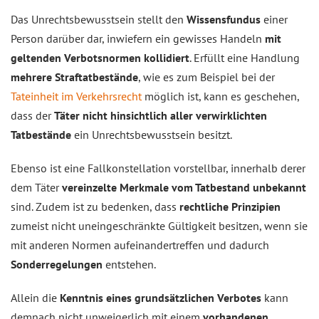
Das Unrechtsbewusstsein stellt den
Wissensfundus
einer
Person darüber dar, inwiefern ein gewisses Handeln
mit
geltenden Verbotsnormen kollidiert
. Erfüllt eine Handlung
mehrere Straftatbestände
, wie es zum Beispiel bei der
Tateinheit im Verkehrsrecht
möglich ist, kann es geschehen,
dass der
Täter nicht hinsichtlich aller verwirklichten
Tatbestände
ein Unrechtsbewusstsein besitzt.
Ebenso ist eine Fallkonstellation vorstellbar, innerhalb derer
dem Täter
vereinzelte Merkmale vom Tatbestand unbekannt
sind. Zudem ist zu bedenken, dass
rechtliche Prinzipien
zumeist nicht uneingeschränkte Gültigkeit besitzen, wenn sie
mit anderen Normen aufeinandertreffen und dadurch
Sonderregelungen
entstehen.
Allein die
Kenntnis eines grundsätzlichen Verbotes
kann
demnach nicht unweigerlich mit einem
vorhandenen