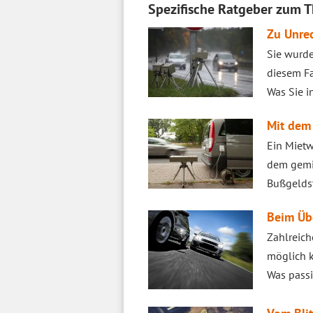
Spezifische Ratgeber zum T
Zu Unrec
Sie wurde
diesem Fa
Was Sie i
Mit dem 
Ein Mietw
dem gemie
Bußgelds
Beim Übe
Zahlreich
möglich k
Was passie