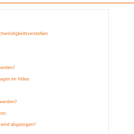
chwindigkeitsverstößen
 werden?
Fragen im Video
 werden?
azu:
z wird abgezogen?