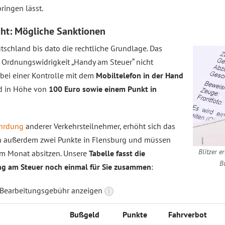
ringen lässt.
cht: Mögliche Sanktionen
utschland bis dato die rechtliche Grundlage. Das
e Ordnungswidrigkeit „Handy am Steuer“ nicht
bei einer Kontrolle mit dem
Mobiltelefon in der Hand
ld in Höhe von
100 Euro sowie einem Punkt in
hrdung
anderer Verkehrsteilnehmer, erhöht sich das
en außerdem zwei Punkte in Flensburg und müssen
Blitzer 
em Monat absitzen. Unsere
Tabelle fasst die
B
ng am Steuer noch einmal für Sie zusammen
:
 Bearbeitungsgebühr anzeigen
i
Buß­geld
Punk­te
Fahrverbot