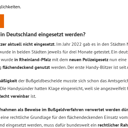
lichkeiten.
in Deutschland eingesetzt werden?
zer aktuell nicht eingesetzt
. Im Jahr 2022 gab es in den Städten 
wurde in beiden Städten jeweils für drei Monate getestet. Ein deut
gs wurde
in Rheinland-Pfalz
mit dem
neuen Polizeigesetz
nun eine 
ig
flächendeckend genutzt
werden. Der erste Handy-Blitzer ist seit 
äßigkeit
der Bußgeldbescheide musste sich schon das Amtsgericht
ie Handysünder hatten Klage eingereicht, weil sie angezweifelt 
Recht vereinbar
ist.
fnahmen als Beweise im Bußgeldverfahren verwertet werden dü
 eine rechtliche Grundlage für den flächendeckenden Einsatz vom H
and eingesetzt werden, muss dafür bundesweit ein
rechtlicher Ra