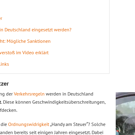
r
in Deutschland eingesetzt werden?
cht: Mögliche Sanktionen
erstoß im Video erklärt
Links
tzer
ung der
Verkehrsregeln
werden in Deutschland
t
. Diese können Geschwindigkeitsüberschreitungen,
fdecken.
r die
Ordnungswidrigkeit
„Handy am Steuer“? Solche
nden bereits seit einigen Jahren eingesetzt. Dabei