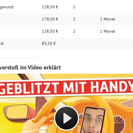
 genutzt
128,50 €
1
178,50 €
2
1 Monat
228,50 €
2
1 Monat
tzt
83,50 €
verstoß im Video erklärt