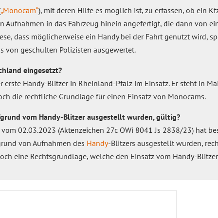
(
„Monocam“
), mit deren Hilfe es möglich ist, zu erfassen, ob ein 
n Aufnahmen in das Fahrzeug hinein angefertigt, die dann von ein
se, dass möglicherweise ein Handy bei der Fahrt genutzt wird, spei
s von geschulten Polizisten ausgewertet.
chland eingesetzt?
 der erste Handy-Blitzer in Rheinland-Pfalz im Einsatz. Er steht in M
och die rechtliche Grundlage für einen Einsatz von Monocams.
fgrund vom Handy-Blitzer ausgestellt wurden, gültig?
r vom 02.03.2023 (Aktenzeichen 27c OWi 8041 Js 2838/23) hat best
fgrund von Aufnahmen des
Handy
-Blitzers ausgestellt wurden, rec
noch eine Rechtsgrundlage, welche den Einsatz vom Handy-Blitzer g