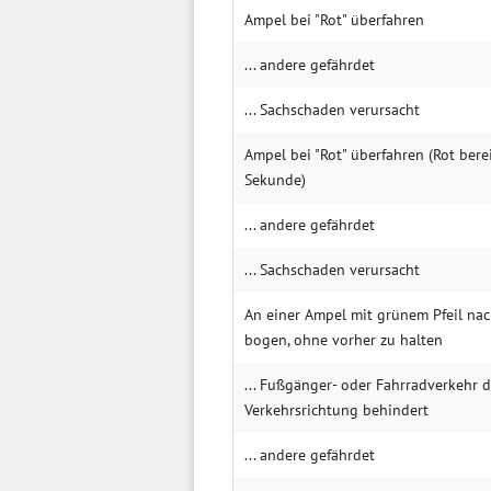
Ampel bei "Rot" über­fahren
... andere gefährdet
... Sachschaden verursacht
Am­pel bei "Rot" über­fahren (Rot bere
Sek­unde)
... andere gefährdet
... Sach­schaden verur­sacht
An einer Ampel mit grünem Pfeil nac
bogen, ohne vorher zu halten
... Fuß­gänger- oder Fahr­rad­ver­kehr 
Ver­kehrs­rich­tung behin­dert
... andere gefährdet