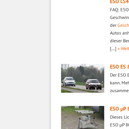
ESO LS4
FAQ: ESO
Geschwind
der
Gesch
Autos anh
dieser Be
[…]
» Weit
ESO ES 8
Der ESO E
kann. Meh
zusamme
ESO µP 8
Dieses Li
ESO µP 80