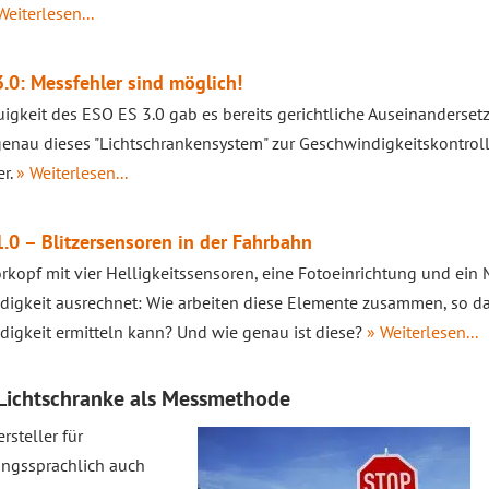
Weiterlesen...
.0: Messfehler sind möglich!
igkeit des ESO ES 3.0 gab es bereits gerichtliche Auseinanderse
enau dieses "Lichtschrankensystem" zur Geschwindigkeitskontrolle
er.
» Weiterlesen...
.0 – Blitzersensoren in der Fahrbahn
rkopf mit vier Helligkeitssensoren, eine Fotoeinrichtung und ein 
igkeit ausrechnet: Wie arbeiten diese Elemente zusammen, so das
igkeit ermitteln kann? Und wie genau ist diese?
» Weiterlesen...
Lichtschranke als Messmethode
steller für
ngssprachlich auch