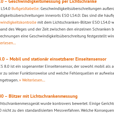
.0 – Geschwindigkeitsmessung per Lichtschranke
 LS4.0
Bußgeldtabelle
: Geschwindigkeitsüberschreitungen außero
igkeitsüberschreitungen innerorts ESO LS4.0: Das sind die häufi
windigkeitskontrolle
mit dem Lichtschranken-Blitzer ESO LS4.0 
and des Weges und der Zeit zwischen den einzelnen Schranken be
rechnungen eine Geschwindigkeitsüberschreitung festgestellt wi
erlesen...
.0 – Mobil und stationär einsetzbarer Einseitensensor
S 8.0 ist ein sogenannter Einseitensensor, der sowohl mobil als 
r zu seiner Funktionsweise und welche Fehlerquellen er aufweisen
ngetragen.
» Weiterlesen...
0 – Blitzer mit Lichtschrankenmessung
chtschrankenmessgerät wurde kontrovers bewertet: Einige Gerich
 nicht zu den standardisierten Messverfahren. Welche Konsequenz