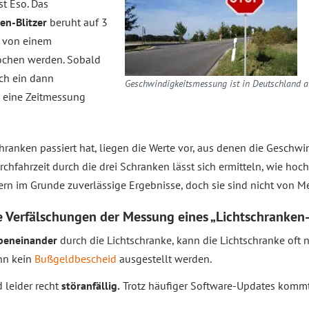
st Eso. Das
en-Blitzer
beruht auf 3
r von einem
ochen werden. Sobald
ch ein dann
Geschwindigkeitsmessung ist in Deutschland a
 eine Zeitmessung
hranken passiert hat, liegen die Werte vor, aus denen die Geschw
hfahrzeit durch die drei Schranken lässt sich ermitteln, wie hoc
ern im Grunde zuverlässige Ergebnisse, doch sie sind nicht von Me
e Verfälschungen der Messung eines „Lichtschranken-
beneinander
durch die Lichtschranke, kann die Lichtschranke oft 
nn kein
Bußgeldbescheid
ausgestellt werden.
 leider recht
störanfällig.
Trotz häufiger Software-Updates kommt