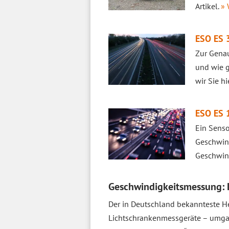
Artikel.
» 
ESO ES 3
Zur Genau
und wie g
wir Sie hi
ESO ES 1
Ein Senso
Geschwind
Geschwind
Geschwindigkeitsmessung: 
Der in Deutschland bekannteste Her
Lichtschrankenmessgeräte – umga