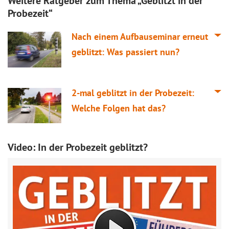
Weitere Ratgeber zum Thema „Geblitzt in der
Probezeit“
Nach einem Aufbauseminar erneut
geblitzt: Was passiert nun?
2-mal geblitzt in der Probezeit:
Welche Folgen hat das?
Video: In der Probezeit geblitzt?