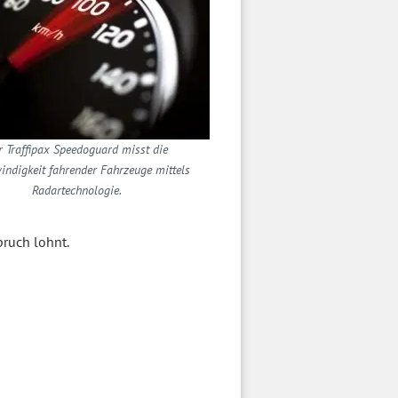
r Traffipax Speedoguard misst die
indigkeit fahrender Fahrzeuge mittels
Radartechnologie.
pruch lohnt.