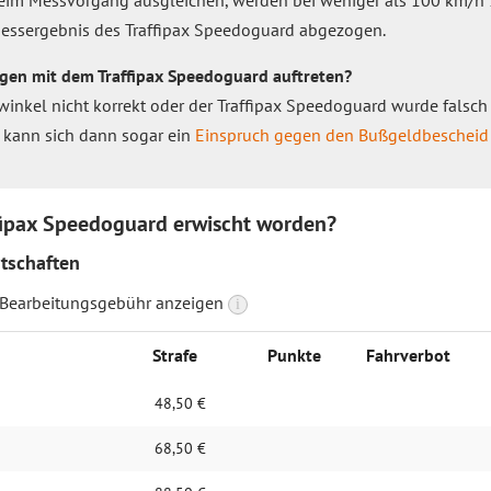
im Messvorgang ausgleichen, werden bei weniger als 100 km/h 
ssergebnis des Traffipax Speedoguard abgezogen.
gen mit dem Traffipax Speedoguard auftreten?
winkel nicht korrekt oder der Traffipax Speedoguard wurde falsch
l kann sich dann sogar ein
Einspruch gegen den Bußgeldbescheid
fipax Speedoguard erwischt worden?
tschaften
 Bearbeitungsgebühr anzeigen
i
Strafe
Punkte
Fahrverbot
48,50 €
68,50 €