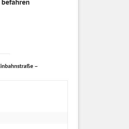
 befahren
Einbahnstraße –