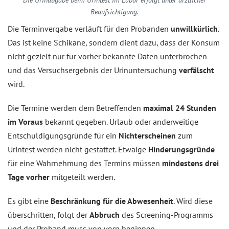
Die Urinabgabe beim Urintest im Labor erfolgt unter ärztlicher
Beaufsichtigung.
Die Terminvergabe verläuft für den Probanden
unwillkürlich
.
Das ist keine Schikane, sondern dient dazu, dass der Konsum
nicht gezielt nur für vorher bekannte Daten unterbrochen
und das Versuchsergebnis der Urinuntersuchung
verfälscht
wird.
Die Termine werden dem Betreffenden
maximal 24 Stunden
im Voraus
bekannt gegeben. Urlaub oder anderweitige
Entschuldigungsgründe für ein
Nichterscheinen
zum
Urintest werden nicht gestattet. Etwaige
Hinderungsgründe
für eine Wahrnehmung des Termins müssen
mindestens drei
Tage vorher
mitgeteilt werden.
Es gibt eine
Beschränkung für die Abwesenheit
. Wird diese
überschritten, folgt der
Abbruch
des Screening-Programms
und der Proband muss von vorn beginnen.