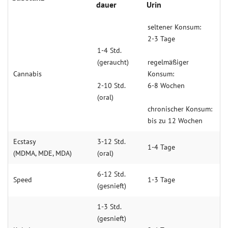
dauer
Urin
sel­te­ner Kon­sum:
2-3 Ta­ge
1-4 Std.
(geraucht)
regelmäßiger
Cannabis
Konsum:
2-10 Std.
6-8 Wochen
(oral)
chronischer Konsum:
bis zu 12 Wochen
Ecstasy
3-12 Std.
1-4 Ta­ge
(MDMA, MDE, MDA)
(oral)
6-12 Std.
Speed
1-3 Ta­ge
(gesnieft)
1-3 Std.
(gesnieft)