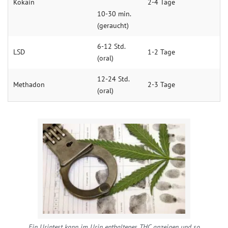
Kokain
2-4 Ta­ge
10-30 min.
(geraucht)
6-12 Std.
LSD
1-2 Ta­ge
(oral)
12-24 Std.
Methadon
2-3 Ta­ge
(oral)
Ein Urintest kann im Urin enthaltenes THC anzeigen und so