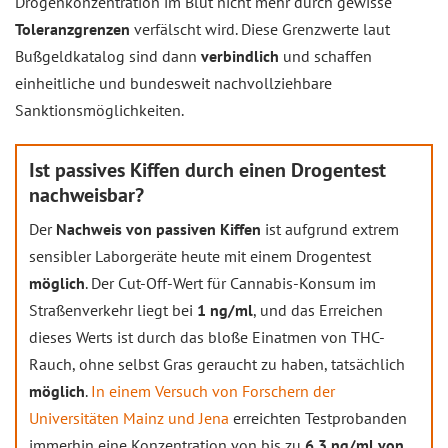
Drogenkonzentration im Blut nicht mehr durch gewisse
Toleranzgrenzen
verfälscht wird. Diese Grenzwerte laut
Bußgeldkatalog sind dann
verbindlich
und schaffen
einheitliche und bundesweit nachvollziehbare
Sanktionsmöglichkeiten.
Ist passives Kiffen durch einen Drogentest
nachweisbar?
Der
Nachweis von passiven Kiffen
ist aufgrund extrem
sensibler Laborgeräte heute mit einem Drogentest
möglich
. Der Cut-Off-Wert für Cannabis-Konsum im
Straßenverkehr liegt bei
1 ng/ml
, und das Erreichen
dieses Werts ist durch das bloße Einatmen von THC-
Rauch, ohne selbst Gras geraucht zu haben, tatsächlich
möglich
.
In einem Versuch von Forschern der
Universitäten Mainz und Jena
erreichten Testprobanden
immerhin eine Konzentration von bis zu
6,3 ng/ml von