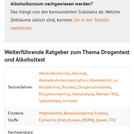
Alkoholkonsum nachgewiesen werden?
Das hängt von der konsumierten Substanz ab. Welche
Zeiträume üblich sind, können
Sie in der Tabelle
nachlesen
.
Weiterführende Ratgeber zum Thema Drogentest
und Alkoholtest
Alkoholkontrolle
,
Alkomat
,
Atemalkoholkonzentration
,
Atemalkohol vs.
Testverfahren
Blutalkohol
,
Bluttest
,
Drogenschnelltest
,
Drogenscreening
,
Haaranalyse
,
Mahsan-Test
,
Speicheltest
,
Urintest
Einzelne
Amphetamin
,
Benzodiazepine
,
Ecstasy
,
Stoffe
Ephedrin
,
Khat
,
Kokain
,
MDMA
,
Speed
,
THC
Nachweisbare