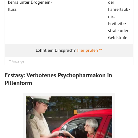
kehrs unter Drogen­ein­
der
fluss
Fahrerlaub­
nis,
Freiheits­
strafe oder
Geldstrafe
Hier prüfen **
Ecstasy: Verbotenes Psychopharmakon in
Pillenform