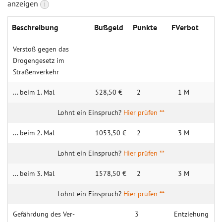
anzeigen
i
Beschrei­bung
Buß­geld
Punk­te
FVerbot
Vers­toß gegen das
Drogen­gesetz im
Straßen­verkehr
... beim 1. Mal
528,50 €
2
1 M
Hier prüfen **
... beim 2. Mal
1053,50 €
2
3 M
Hier prüfen **
... beim 3. Mal
1578,50 €
2
3 M
Hier prüfen **
Gefähr­dung des Ver­
3
Entziehung