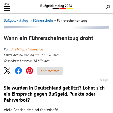
Inhalt
Menü
springen
Searc
Bußgeldkatalog
Führerschein
Führerscheinentzug
Wann ein Führerscheinentzug droht
Von
Dr. Philipp Hammerich
Letzte Aktualisierung am: 31. Juli 2026
Geschätzte Lesezeit:
18
Minuten
Kommentare
Sie wurden in Deutschland geblitzt? Lohnt sich
ein
Einspruch
gegen Bußgeld, Punkte oder
Fahrverbot?
Viele Bescheide sind fehlerhaft!