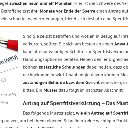
Regel
zwischen neun und elf Monaten
. Hier ist die Schwere des V
 Betroffene erst
drei Monate vor Ende der Sperre
einen Antrag au
ein schneller wiederzuerlangen, bietet sich deshalb eine Sperrfri
Sind Sie selbst betroffen und wollen in Bezug auf Ihre
verkürzen, sollten Sie sich am besten an einen
Anwalt
kann alle notwendigen Schritte zur Sperrfristverkürzu
Handlungs­optionen beraten. Neben dem erfolgreiche
können
zusätzliche Schulungen
dabei helfen, dass de
nachgekommen wird. Unabhängig davon können Sie a
zuständigen Behörde bzw. dem Gericht
einreichen, in
bitten. Ein
Muster
dazu folgt im nächsten Abschnitt.
s eine MPU
rzung
Antrag auf Sperrfristverkürzung – Das Mus
Das folgende Muster zeigt,
wie ein Antrag auf Sperrf
ng nutzen, um bei Ihrem eigenen Schreiben keine wichtigen Punkte 