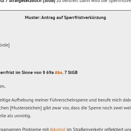
tz 7 Strafgesetzbuch (StGB)
zu berufen. Darin wird die Sperrfrist
Muster: Antrag auf Sperrfristverkürzung
örde]
errfrist im Sinne von § 69a
Abs
. 7 StGB
en,
zeitige Aufhebung meiner Führerscheinsperre und berufe mich dabe
chen [Musterzeichen] gibt zwar vor, dass die Sperre noch zwei wei
ile als unnötig.
ergangenen Probleme mit
Alkohol
im Straßenverkehr reflektiert un