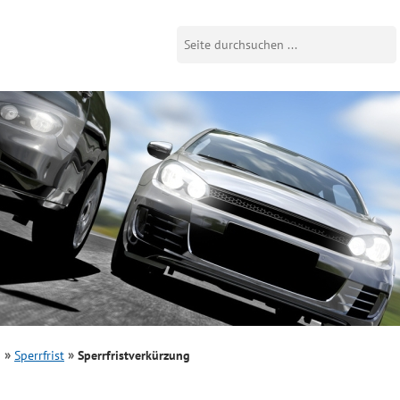
g
Sperrfrist
Sperrfristverkürzung