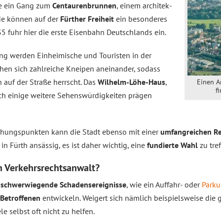
rte ein Gang zum
Centaurenbrunnen
, einem architek­
nde können auf der
Fürther Freiheit
ein besonderes
 fuhr hier die erste Eisenbahn Deutschlands ein.
ung werden Einheimische und Touristen in der
ihen sich zahlreiche Kneipen aneinander, sodass
 auf der Straße herrscht. Das
Wilhelm-Löhe-Haus
,
Einen A
f
h einige weitere Sehenswürdigkeiten prägen
iehungspunkten kann die Stadt ebenso mit einer
umfangreichen Re
 in Fürth ansässig, es ist daher wichtig, eine
fundierte Wahl
zu tre
n Verkehrsrechtsanwalt?
 schwerwiegende Schadensereignisse
, wie ein Auffahr- oder
Parku
 Betroffenen
entwickeln. Weigert sich nämlich beispielsweise die 
e selbst oft nicht zu helfen.