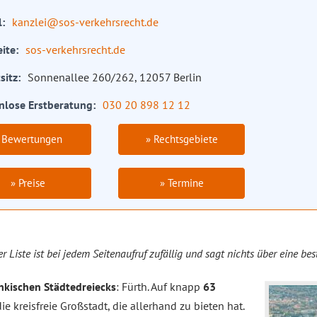
l
kanzlei@sos-verkehrsrecht.de
ite
sos-verkehrsrecht.de
sitz
Sonnenallee 260/262, 12057 Berlin
nlose Erstberatung
030 20 898 12 12
 Bewertungen
» Rechtsgebiete
» Preise
» Termine
er Liste ist bei jedem Seitenaufruf zufällig und sagt nichts über eine be
änkischen Städtedreiecks
: Fürth. Auf knapp
63
die kreisfreie Großstadt, die allerhand zu bieten hat.