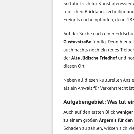
So lohnt sich für Kunstinteressie
tonischen Blickfang. Technik­freu
Ereignis nachempfinden, denn 1835
Auf der Suche nach einer Erfrisch
Gustavstraße
fündig. Denn hier re
auch nachts noch ein reges Treiben
der
Alte Jüdische Friedhof
und noc
diesen Ort.
Neben all diesen kulturellen Anz
als ein Anwalt für Verkehrsrecht ist
Aufgabengebiet: Was tut ei
Auch auf den ersten Blick
weniger
zu einem großen
Ärgernis für den
Schaden zu zahlen, wissen sich viel