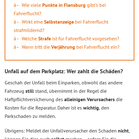
Wie viele
Punkte in Flensburg
gibt's bei
Fahrerflucht?
Wirkt eine
Selbstanzeige
bei Fahrerflucht
strafmildernd?
Welche
Strafe
ist für Fahrerflucht vorgesehen?
Wann tritt die
Verjährung
bei Fahrerflucht ein?
Unfall auf dem Parkplatz: Wer zahlt die Schäden?
Geschah der Unfall beim Einparken, obwohl das andere
Fahrzeug
still
stand, übernimmt in der Regel die
Haftpflichtversicherung des
alleinigen Verursachers
die
Kosten für die Reparatur. Daher ist es
wichtig
, den
Parkschaden zu melden.
Übrigens: Meldet der Unfallverursacher den Schaden
nicht
,
können Sie dies auch
selbst
machen – sofern Sie die