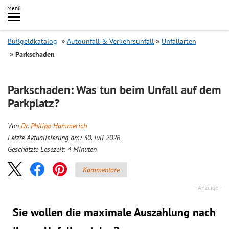
Inhalt
Menü
springen
Searc
Bußgeldkatalog
Autounfall & Verkehrsunfall
Unfallarten
Parkschaden
Parkschaden: Was tun beim Unfall auf dem
Parkplatz?
Von
Dr. Philipp Hammerich
Letzte Aktualisierung am: 30. Juli 2026
Geschätzte Lesezeit:
4
Minuten
Kommentare
Sie wollen die maximale Auszahlung nach