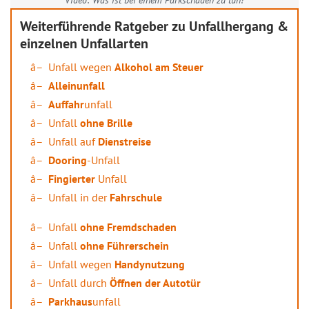
Video: Was ist bei einem Parkschaden zu tun?
Weiterführende Ratgeber zu Unfallhergang &
einzelnen Unfallarten
Unfall wegen
Alkohol am Steuer
Alleinunfall
Auffahr
unfall
Unfall
ohne Brille
Unfall auf
Dienstreise
Dooring
-Unfall
Fingierter
Unfall
Unfall in der
Fahrschule
Unfall
ohne Fremdschaden
Unfall
ohne Führerschein
Unfall wegen
Handynutzung
Unfall durch
Öffnen der Autotür
Parkhaus
unfall