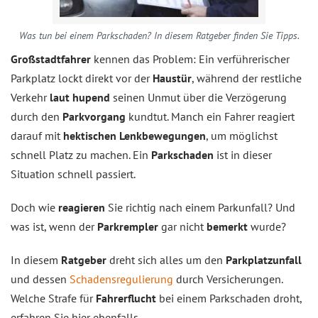
Was tun bei einem Parkschaden? In diesem Ratgeber finden Sie Tipps.
Großstadtfahrer
kennen das Problem: Ein verführerischer
Parkplatz lockt direkt vor der
Haustür
, während der restliche
Verkehr
laut hupend
seinen Unmut über die Verzögerung
durch den
Parkvorgang
kundtut. Manch ein Fahrer reagiert
darauf mit
hektischen Lenkbewegungen
, um möglichst
schnell Platz zu machen. Ein
Parkschaden
ist in dieser
Situation schnell passiert.
Doch wie
reagieren
Sie richtig nach einem Parkunfall? Und
was ist, wenn der
Parkrempler
gar nicht
bemerkt
wurde?
In diesem
Ratgeber
dreht sich alles um den
Parkplatzunfall
und dessen
Schadensregulierung
durch Versicherungen.
Welche Strafe für
Fahrerflucht
bei einem Parkschaden droht,
erfahren Sie hier ebenfalls.