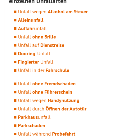
einzelnen Unfallarten
Unfall wegen
Alkohol am Steuer
Alleinunfall
Auffahr
unfall
Unfall
ohne Brille
Unfall auf
Dienstreise
Dooring
-Unfall
Fingierter
Unfall
Unfall in der
Fahrschule
Unfall
ohne Fremdschaden
Unfall
ohne Führerschein
Unfall wegen
Handynutzung
Unfall durch
Öffnen der Autotür
Parkhaus
unfall
Parkschaden
Unfall während
Probefahrt