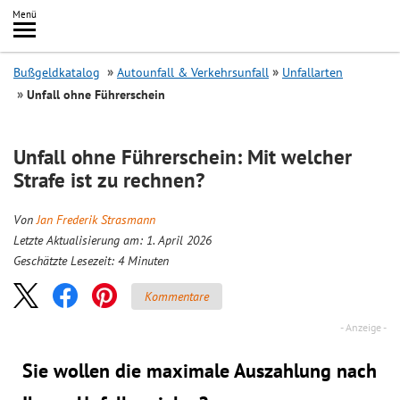
Inhalt
Menü
springen
Searc
Bußgeldkatalog
Autounfall & Verkehrsunfall
Unfallarten
Unfall ohne Führerschein
Unfall ohne Führerschein: Mit welcher
Strafe ist zu rechnen?
Von
Jan Frederik Strasmann
Letzte Aktualisierung am: 1. April 2026
Geschätzte Lesezeit:
4
Minuten
Kommentare
Sie wollen die maximale Auszahlung nach