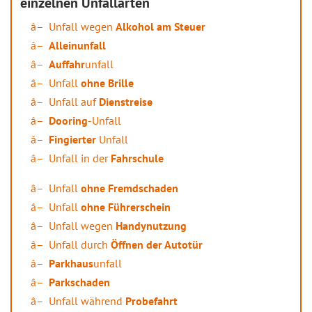
einzelnen Unfallarten
Unfall wegen
Alkohol am Steuer
Alleinunfall
Auffahr
unfall
Unfall
ohne Brille
Unfall auf
Dienstreise
Dooring
-Unfall
Fingierter
Unfall
Unfall in der
Fahrschule
Unfall
ohne Fremdschaden
Unfall
ohne Führerschein
Unfall wegen
Handynutzung
Unfall durch
Öffnen der Autotür
Parkhaus
unfall
Parkschaden
Unfall während
Probefahrt