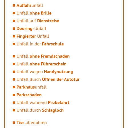
Auffahr
unfall
Unfall
ohne Brille
Unfall auf
Dienstreise
Dooring
-Unfall
Fingierter
Unfall
Unfall in der
Fahrschule
Unfall
ohne Fremdschaden
Unfall
ohne Führerschein
Unfall wegen
Handynutzung
Unfall durch
Öffnen der Autotür
Parkhaus
unfall
Parkschaden
Unfall während
Probefahrt
Unfall durch
Schlagloch
Tier
überfahren