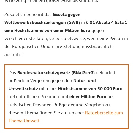
Verletzung in einem großen Ausmaß stattfand.
Zusätzlich benennt das
Gesetz gegen
Wettbewerbsbeschränkungen (GWB)
in
§ 81 Absatz 4 Satz 1
eine Höchstsumme von einer Million Euro
gegen
verschiedenste Taten; so beispielsweise, wenn eine Person in
der Europäischen Union ihre Stellung missbräuchlich
ausnutzt.
Das
Bundesnaturschutzgesetz (BNatSchG)
deklariert
außerdem Vergehen gegen den
Natur- und
Umweltschutz
mit einer
Höchstsumme von 50.000 Euro
bei natürlichen Personen und
einer Million Euro
bei
juristischen Personen. Bußgelder und Vergehen zu
diesem Thema finden Sie auf unserer
Ratgeberseite zum
Thema Umwelt
.