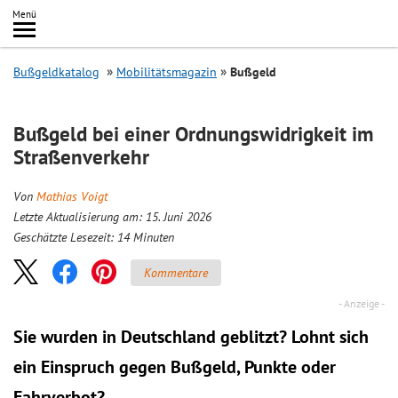
Inhalt
Menü
springen
Searc
Bußgeldkatalog
Mobilitätsmagazin
Bußgeld
Bußgeld bei einer Ordnungswidrigkeit im
Straßenverkehr
Von
Mathias Voigt
Letzte Aktualisierung am: 15. Juni 2026
Geschätzte Lesezeit:
14
Minuten
Kommentare
Sie wurden in Deutschland geblitzt? Lohnt sich
ein
Einspruch
gegen Bußgeld, Punkte oder
Fahrverbot?