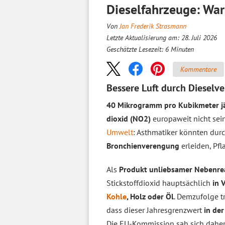
Dieselfahrzeuge: Wa
Von
Jan Frederik Strasmann
Letzte Aktualisierung am: 28. Juli 2026
Geschätzte Lesezeit:
6
Minuten
Kommentare
Bessere Luft durch Dieselv
40 Mikrogramm pro Kubikmeter jä
dioxid (NO2)
europaweit nicht sei
Umwelt
: Asthmatiker könnten dur
Bronchienverengung
erleiden, Pf
Als
Produkt unliebsamer Nebenre
Stickstoffdioxid hauptsächlich
in 
Kohle
, Holz oder Öl
. Demzufolge 
dass dieser Jahresgrenzwert
in de
Die EU-Kommission sah sich dahe