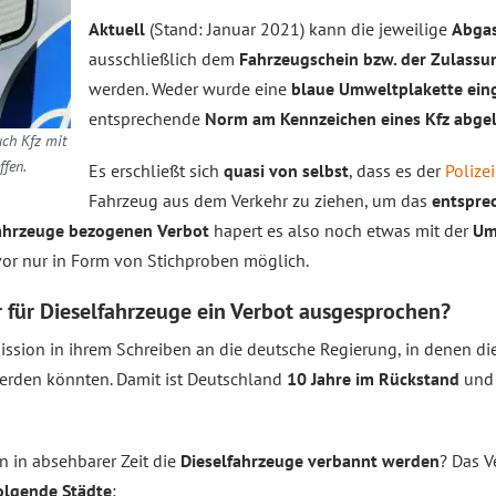
Aktuell
(Stand: Januar 2021) kann die jeweilige
Abgas
ausschließlich dem
Fahrzeugschein bzw. der Zulassu
werden. Weder wurde eine
blaue Umweltplakette ein
entsprechende
Norm am Kennzeichen eines Kfz abge
uch Kfz mit
ffen.
Es erschließt sich
quasi von selbst
, dass es der
Polizei
Fahrzeug aus dem Verkehr zu ziehen, um das
entspre
fahrzeuge bezogenen Verbot
hapert es also noch etwas mit der
Um
vor nur in Form von Stichproben möglich.
 für Dieselfahrzeuge ein Verbot ausgesprochen?
sion in ihrem Schreiben an die deutsche Regierung, in denen di
erden könnten. Damit ist Deutschland
10 Jahre im Rückstand
und 
 in absehbarer Zeit die
Dieselfahrzeuge verbannt werden
? Das V
olgende Städte
: