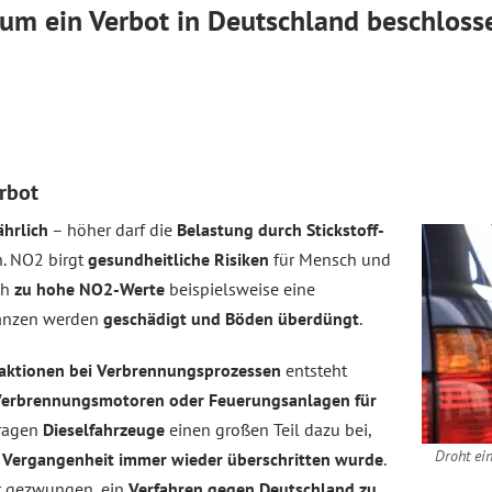
rum ein Verbot in Deutschland beschlos
erbot
hrlich
– höher darf die
Belastung durch Stickstoff­
n. NO2 birgt
gesundheitliche Risiken
für Mensch und
ch
zu hohe NO2-Werte
beispielsweise eine
lanzen werden
geschädigt und Böden überdüngt
.
aktionen bei Verbrennungsprozessen
entsteht
Verbrennungsmotoren oder Feuerungsanlagen für
tragen
Dieselfahrzeuge
einen großen Teil dazu bei,
Droht ein
r Vergangenheit immer wieder überschritten wurde
.
r gezwungen, ein
Verfahren gegen Deutschland zu