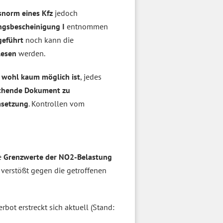
norm eines Kfz
jedoch
ngsbescheinigung I
entnommen
geführt
noch kann die
lesen
werden.
wohl kaum möglich ist
, jedes
chende Dokument zu
setzung
. Kontrollen vom
e
Grenzwerte der NO2-Belastung
verstößt gegen die getroffenen
erbot erstreckt sich aktuell (Stand: