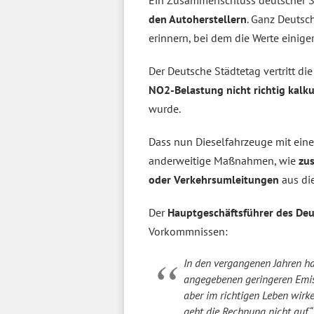
Ein Zusammenschluss deutscher S
den Autoherstellern
. Ganz Deuts
erinnern, bei dem die Werte einig
Der Deutsche Städtetag vertritt di
NO2-Belastung nicht richtig kalku
wurde.
Dass nun Dieselfahrzeuge mit eine
anderweitige Maßnahmen, wie
zu
oder Verkehrsumleitungen
aus di
Der
Hauptgeschäftsführer des Deu
Vorkommnissen:
In den vergangenen Jahren ha
angegebenen geringeren Emis
aber im richtigen Leben wir
geht die Rechnung nicht auf.“