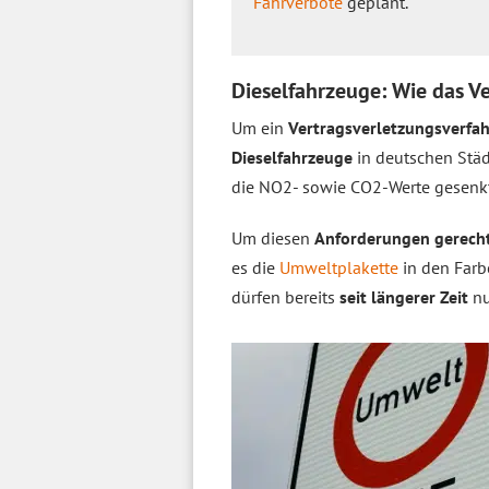
Fahrverbote
geplant.
Dieselfahrzeuge: Wie das V
Um ein
Vertragsverletzungsverfa
Dieselfahrzeuge
in deutschen Stä
die NO2- sowie CO2-Werte gesenk
Um diesen
Anforderungen gerech
es die
Umweltplakette
in den Far
dürfen bereits
seit längerer Zeit
nu