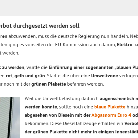
erbot durchgesetzt werden soll
hren
abzuwenden, muss die deutsche Regierung nun handeln. N
dten ging es vonseiten der EU-Kommission auch darum,
Elektro- 
t werden.
t zu werden
, wurde die
Einführung einer sogenannten „blauen Pl
ben
rot, gelb und grün
. Städte, die über eine
Umweltzone
verfügen (
r noch mit der
grünen Plakette
befahren werden.
Weil die Umweltbelastung dadurch
augenscheinlich n
werden konnte
, sollte noch eine
blaue Plakette
hinzu
abgesehen von Dieseln mit der
Abgasnorm
Euro 4
od
bekommen. Diese Dieselfahrzeuge erhalten ein
Verbo
der grünen Plakette nicht mehr in einigen Innenstäd