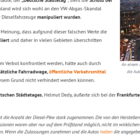
tädte, der
„Deutsche Städtetag“
, sieht die
Schuld bei
chland wird sich wohl an den VW-Abgas-Skandal
er Dieselfahrzeuge
manipuliert wurden
.
e Meinung, dass aufgrund dieser falschen Werte die
liert
und daher in vielen Gebieten überschritten
m Verbot konfrontiert werden, hätte auch durch
An einem m
sätzliche Fahrradwege,
öffentliche Verkehrsmittel
die Aut
esem Grund nicht verhindert werden können.
tschen Städtetages
, Helmut Dedy, äußerte sich bei der
Frankfurte
t die Anzahl der Diesel-Pkw stark zugenommen. Die von den Herstellern
sionen waren aber nur auf dem Prüfstand möglich, nicht im wirklichen
ken. Wenn die Zulassungen zunehmen und die Autos
halten
die angegeben