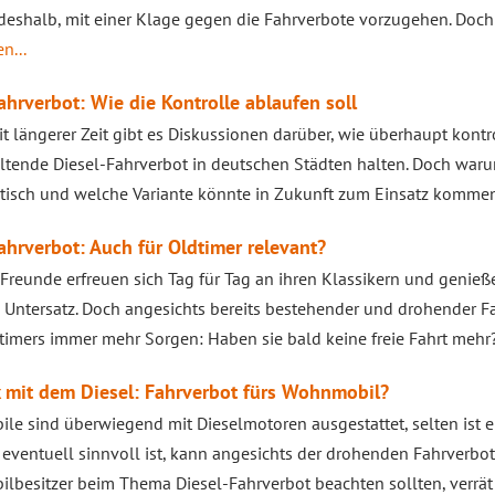
eshalb, mit einer Klage gegen die Fahrverbote vorzugehen. Doch
n...
ahrverbot: Wie die Kontrolle ablaufen soll
eit längerer Zeit gibt es Diskussionen darüber, wie überhaupt kontro
ltende Diesel-Fahrverbot in deutschen Städten halten. Doch waru
tisch und welche Variante könnte in Zukunft zum Einsatz komme
ahrverbot: Auch für Oldtimer relevant?
Freunde erfreuen sich Tag für Tag an ihren Klassikern und genieß
 Untersatz. Doch angesichts bereits bestehender und drohender F
timers immer mehr Sorgen: Haben sie bald keine freie Fahrt mehr
 mit dem Diesel: Fahrverbot fürs Wohnmobil?
e sind überwiegend mit Dieselmotoren ausgestattet, selten ist ei
l eventuell sinnvoll ist, kann angesichts der drohenden Fahrverb
besitzer beim Thema Diesel-Fahrverbot beachten sollten, verrät