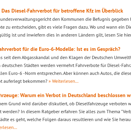
 Das Diesel-Fahrverbot für betroffene Kfz im Überblick
Bundesverwaltungsgericht den Kommunen die Befugnis gegeben ha
te zu entscheiden, gibt es viele Fragen dazu. Wo und wann ein Di
ültig ist und inwiefern dies in anderen Ländern gilt, lesen Sie hie
ahrverbot für die Euro-6-Modelle: Ist es im Gespräch?
s seit dem Abgasskandal und den Klagen der Deutschen Umwelthi
 deutschen Städten werden vermehrt Fahrverbote für Diesel-Fahr
llen Euro-6 -Norm entsprechen. Aber können auch Autos, die dies
ot auferlegt bekommen?
» Weiterlesen...
ahrzeuge: Warum ein Verbot in Deutschland beschlossen 
em Grund wird darüber diskutiert, ob Dieselfahrzeuge verboten w
 werden? In diesem Ratgeber erfahren Sie alles zum Thema "Verb
ädte es geht, welche Folgen daraus resultieren und wie Sie herau
erlesen...