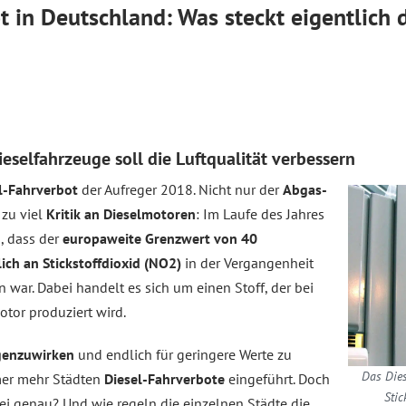
t in Deutschland: Was steckt eigentlich 
ieselfahrzeuge soll die Luftqualität verbessern
l-Fahrverbot
der Aufreger 2018. Nicht nur der
Abgas-
 zu viel
Kritik an Dieselmotoren
: Im Laufe des Jahres
, dass der
europaweite Grenzwert von 40
ch an Stickstoffdioxid (NO2)
in der Vergangenheit
war. Dabei handelt es sich um einen Stoff, der bei
tor produziert wird.
genzuwirken
und endlich für geringere Werte zu
Das Dies
mmer mehr Städten
Diesel-Fahrverbote
eingeführt. Doch
Stic
ei genau? Und wie regeln die einzelnen Städte die