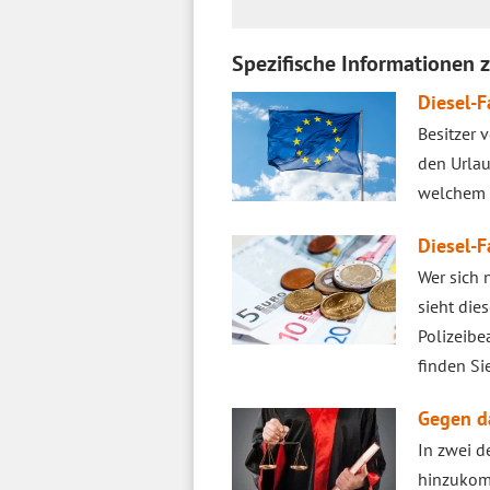
Spezifische Informationen 
Diesel-F
Besitzer 
den Urlau
welchem L
Diesel-F
Wer sich 
sieht die
Polizeibe
finden Si
Gegen da
In zwei d
hinzukomm