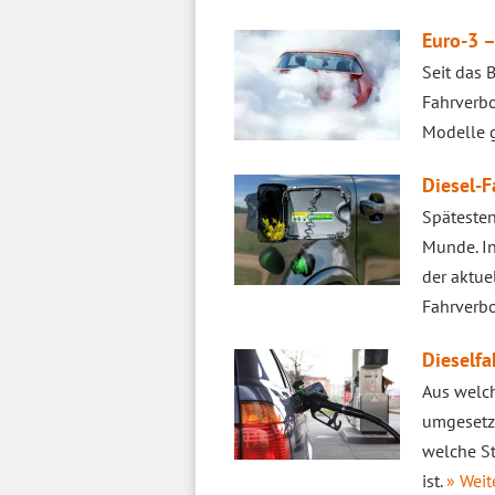
Euro-3 –
Seit das 
Fahrverbo
Modelle g
Diesel-F
Spätesten
Munde. In
der aktue
Fahrverb
Dieself
Aus welch
umgesetzt
welche St
ist.
» Weit