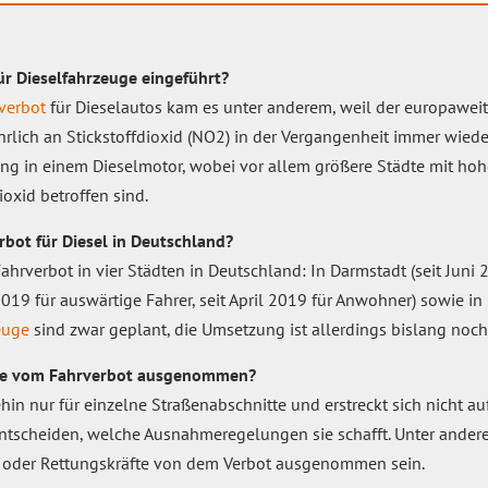
r Dieselfahrzeuge eingeführt?
verbot
für Dieselautos kam es unter anderem, weil der europawei
lich an Stickstoffdioxid (NO2) in der Vergangenheit immer wiede
ung in einem Dieselmotor, wobei vor allem größere Städte mit 
ioxid betroffen sind.
rbot für Diesel in Deutschland?
Fahrverbot in vier Städten in Deutschland: In Darmstadt (seit Juni 
 2019 für auswärtige Fahrer, seit April 2019 für Anwohner) sowie i
euge
sind zwar geplant, die Umsetzung ist allerdings bislang noch
uge vom Fahrverbot ausgenommen?
hin nur für einzelne Straßenabschnitte und erstreckt sich nicht a
 entscheiden, welche Ausnahmeregelungen sie schafft. Unter and
 oder Rettungskräfte von dem Verbot ausgenommen sein.