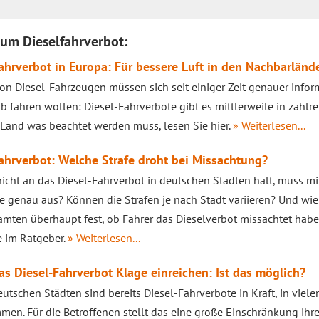
zum Dieselfahrverbot:
ahrverbot in Europa: Für bessere Luft in den Nachbarländ
von Diesel-Fahrzeugen müssen sich seit einiger Zeit genauer infor
b fahren wollen: Diesel-Fahrverbote gibt es mittlerweile in zahlr
and was beachtet werden muss, lesen Sie hier.
» Weiterlesen...
ahrverbot: Welche Strafe droht bei Missachtung?
nicht an das Diesel-Fahrverbot in deutschen Städten hält, muss mi
se genau aus? Können die Strafen je nach Stadt variieren? Und wie
amten überhaupt fest, ob Fahrer das Dieselverbot missachtet hab
e im Ratgeber.
» Weiterlesen...
s Diesel-Fahrverbot Klage einreichen: Ist das möglich?
eutschen Städten sind bereits Diesel-Fahrverbote in Kraft, in vie
en. Für die Betroffenen stellt das eine große Einschränkung ihrer