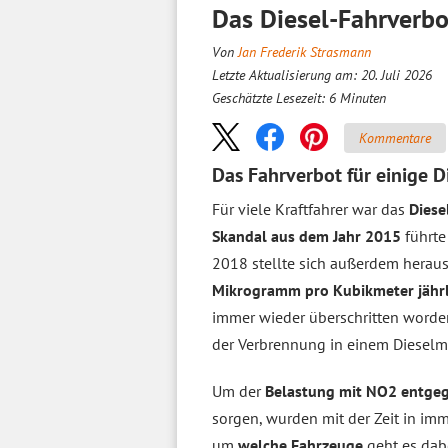
Das Diesel-Fahrverbo
Von
Jan Frederik Strasmann
Letzte Aktualisierung am: 20. Juli 2026
Geschätzte Lesezeit:
6
Minuten
Kommentare
Das Fahrverbot für einige D
Für viele Kraftfahrer war das
Diese
Skandal aus dem Jahr 2015
führte
2018 stellte sich außerdem heraus
Mikrogramm pro Kubikmeter jährli
immer wieder überschritten worden 
der Verbrennung in einem Dieselmo
Um der
Belastung mit NO2 entge
sorgen, wurden mit der Zeit in i
um
welche Fahrzeuge
geht es dab