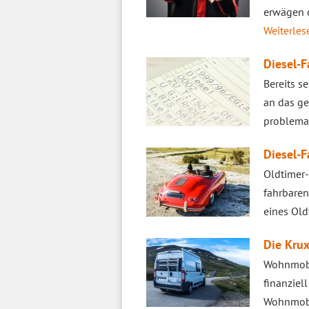
erwägen d
Weiterlese
Diesel-F
Bereits s
an das ge
problema
Diesel-F
Oldtimer-
fahrbaren
eines Old
Die Krux
Wohnmobil
finanziel
Wohnmobil