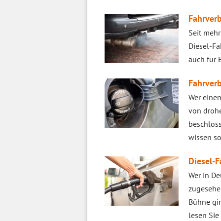
Fahrverb
Seit mehr
Diesel-Fa
auch für B
Fahrverb
Wer einen
von droh
beschloss
wissen sol
Diesel-F
Wer in De
zugesehe
Bühne gin
lesen Sie 